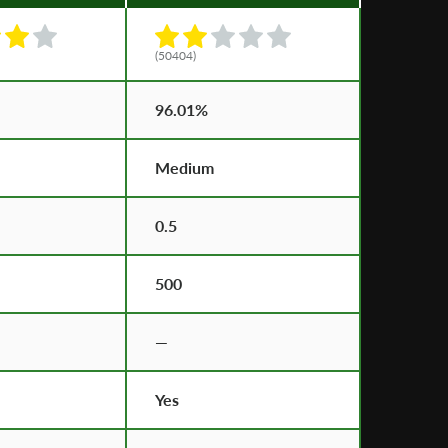
(
50404
)
96.01%
Medium
0.5
500
—
Yes