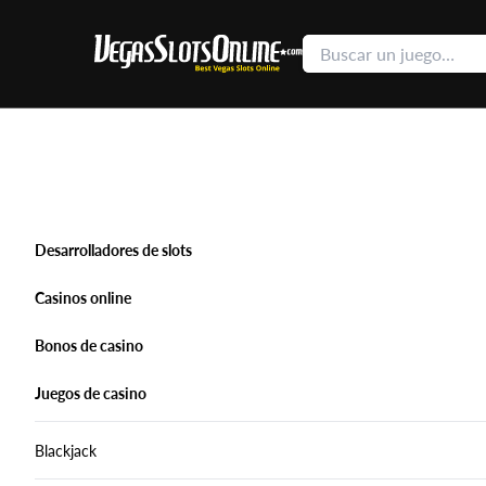
Estás aquí:
Início
Tragaperras gratis
Playtech
Gold Hit: Oro Azte
Juega a Gold Hit: Oro Azteca™ 
Desarrolladores de slots
Casinos online
IGT
Jue
Bonos de casino
Casinos online
WMS
🔥 OFE
Juegos de casino
Bienvenida
Casinos nuevos
Microgaming
Blackjack
Bonos sin deposito
Casinos seguros
HIgh 5 Games