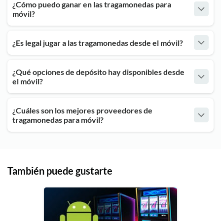
¿Cómo puedo ganar en las tragamonedas para
móvil?
¿Es legal jugar a las tragamonedas desde el móvil?
¿Qué opciones de depósito hay disponibles desde
el móvil?
¿Cuáles son los mejores proveedores de
tragamonedas para móvil?
También puede gustarte