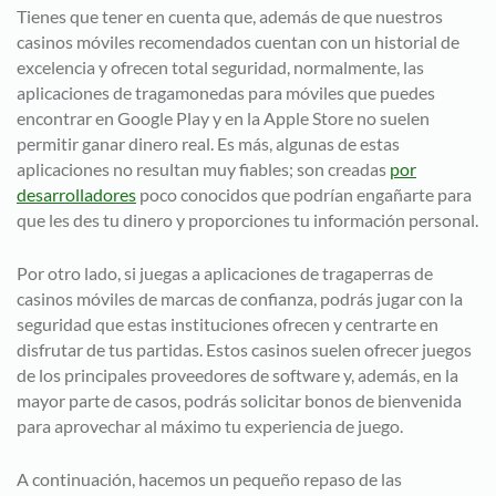
Tienes que tener en cuenta que, además de que nuestros
casinos móviles recomendados cuentan con un historial de
excelencia y ofrecen total seguridad, normalmente, las
aplicaciones de tragamonedas para móviles que puedes
encontrar en Google Play y en la Apple Store no suelen
permitir ganar dinero real. Es más, algunas de estas
aplicaciones no resultan muy fiables; son creadas
por
desarrolladores
poco conocidos que podrían engañarte para
que les des tu dinero y proporciones tu información personal.
Por otro lado, si juegas a aplicaciones de tragaperras de
casinos móviles de marcas de confianza, podrás jugar con la
seguridad que estas instituciones ofrecen y centrarte en
disfrutar de tus partidas. Estos casinos suelen ofrecer juegos
de los principales proveedores de software y, además, en la
mayor parte de casos, podrás solicitar bonos de bienvenida
para aprovechar al máximo tu experiencia de juego.
A continuación, hacemos un pequeño repaso de las