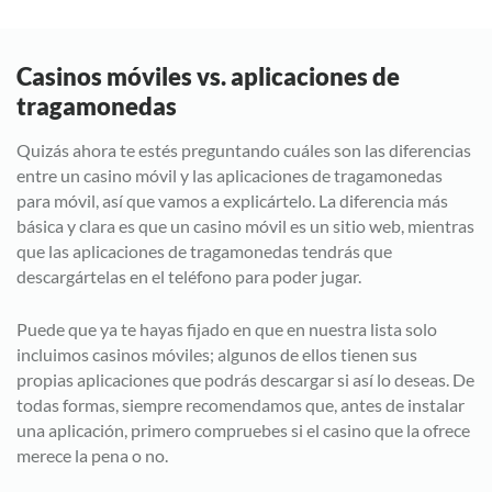
Casinos móviles vs. aplicaciones de
tragamonedas
Quizás ahora te estés preguntando cuáles son las diferencias
entre un casino móvil y las aplicaciones de tragamonedas
para móvil, así que vamos a explicártelo. La diferencia más
básica y clara es que un casino móvil es un sitio web, mientras
que las aplicaciones de tragamonedas tendrás que
descargártelas en el teléfono para poder jugar.
Puede que ya te hayas fijado en que en nuestra lista solo
incluimos casinos móviles; algunos de ellos tienen sus
propias aplicaciones que podrás descargar si así lo deseas. De
todas formas, siempre recomendamos que, antes de instalar
una aplicación, primero compruebes si el casino que la ofrece
merece la pena o no.