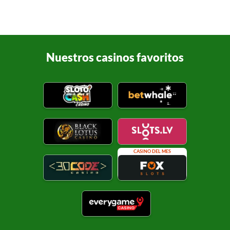
Nuestros casinos favoritos
CASINO DEL MES