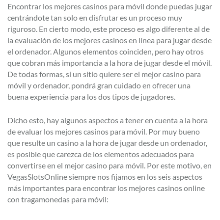
Encontrar los mejores casinos para móvil donde puedas jugar
centrándote tan solo en disfrutar es un proceso muy
riguroso. En cierto modo, este proceso es algo diferente al de
la evaluación de los mejores casinos en línea para jugar desde
el ordenador. Algunos elementos coinciden, pero hay otros
que cobran más importancia a la hora de jugar desde el móvil.
De todas formas, si un sitio quiere ser el mejor casino para
móvil y ordenador, pondrá gran cuidado en ofrecer una
buena experiencia para los dos tipos de jugadores.
Dicho esto, hay algunos aspectos a tener en cuenta a la hora
de evaluar los mejores casinos para móvil. Por muy bueno
que resulte un casino a la hora de jugar desde un ordenador,
es posible que carezca de los elementos adecuados para
convertirse en el mejor casino para móvil. Por este motivo, en
VegasSlotsOnline siempre nos fijamos en los seis aspectos
más importantes para encontrar los mejores casinos online
con tragamonedas para móvil: