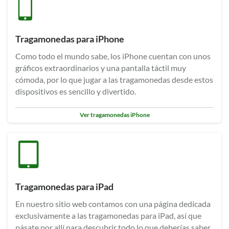
Tragamonedas para iPhone
Como todo el mundo sabe, los iPhone cuentan con unos
gráficos extraordinarios y una pantalla táctil muy
cómoda, por lo que jugar a las tragamonedas desde estos
dispositivos es sencillo y divertido.
Ver tragamonedas iPhone
Tragamonedas para iPad
En nuestro sitio web contamos con una página dedicada
exclusivamente a las tragamonedas para iPad, así que
pásate por allí para descubrir todo lo que deberías saber.