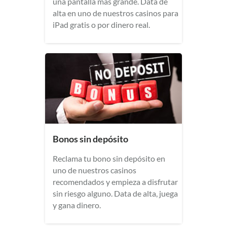
una pantalla más grande. Data de
alta en uno de nuestros casinos para
iPad gratis o por dinero real.
Bonos sin depósito
Reclama tu bono sin depósito en
uno de nuestros casinos
recomendados y empieza a disfrutar
sin riesgo alguno. Data de alta, juega
y gana dinero.