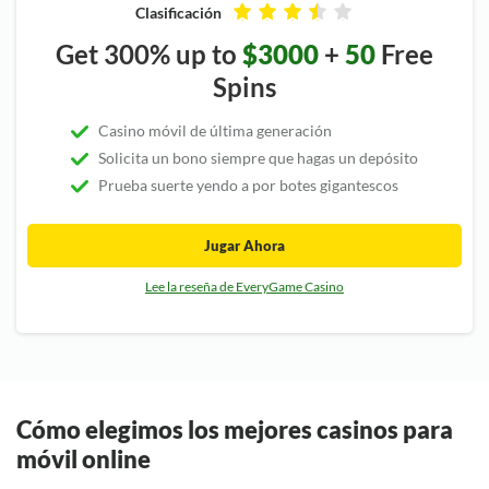
Clasificación
Get 300% up to
$3000
+
50
Free
Spins
Casino móvil de última generación
Solicita un bono siempre que hagas un depósito
Prueba suerte yendo a por botes gigantescos
Jugar Ahora
Lee la reseña de EveryGame Casino
Cómo elegimos los mejores casinos para
móvil online