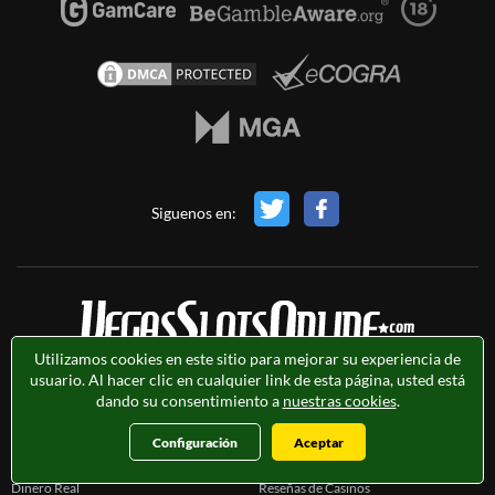
Siguenos en:
Utilizamos cookies en este sitio para mejorar su experiencia de
usuario.
Al hacer clic en cualquier link de esta página, usted está
Contenido Destacado
Información Casino
dando su consentimiento a
nuestras cookies
.
Bonos sin Depósito
Mejores Casinos Online
Configuración
Aceptar
Tiradas Gratis
Juegos De Casino
Dinero Real
Reseñas de Casinos