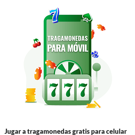
Jugar a tragamonedas gratis para celular