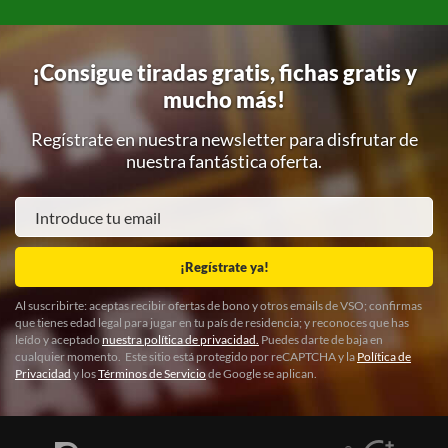
¡Consigue tiradas gratis, fichas gratis y
mucho más!
Regístrate en nuestra newsletter para disfrutar de
nuestra fantástica oferta.
Al suscribirte: aceptas recibir ofertas de bono y otros emails de VSO; confirmas
que tienes edad legal para jugar en tu país de residencia; y reconoces que has
leído y aceptado
nuestra política de privacidad.
Puedes darte de baja en
cualquier momento. Este sitio está protegido por reCAPTCHA y la
Política de
Privacidad
y los
Términos de Servicio
de Google se aplican.