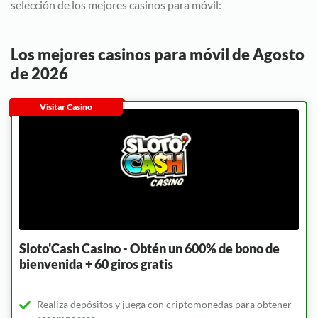
selección de los mejores casinos para móvil:
Los mejores casinos para móvil de Agosto
de 2026
Visitar Casino
Sloto'Cash Casino - Obtén un 600% de bono de
bienvenida + 60 giros gratis
Realiza depósitos y juega con criptomonedas para obtener