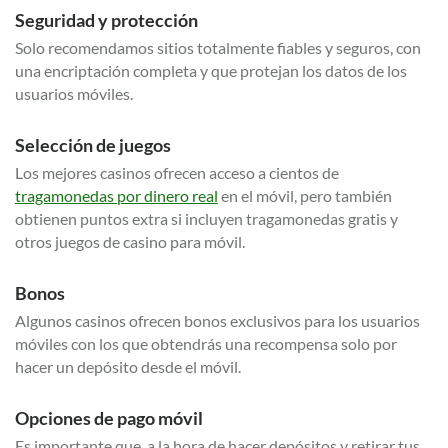
Seguridad y protección
Solo recomendamos sitios totalmente fiables y seguros, con
una encriptación completa y que protejan los datos de los
usuarios móviles.
Selección de juegos
Los mejores casinos ofrecen acceso a cientos de
tragamonedas por dinero real
en el móvil, pero también
obtienen puntos extra si incluyen tragamonedas gratis y
otros juegos de casino para móvil.
Bonos
Algunos casinos ofrecen bonos exclusivos para los usuarios
móviles con los que obtendrás una recompensa solo por
hacer un depósito desde el móvil.
Opciones de pago móvil
Es importante que, a la hora de hacer depósitos y retirar tus