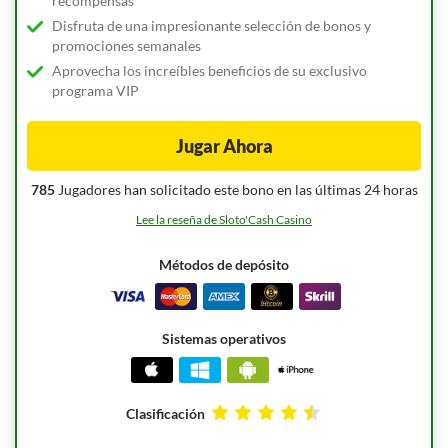
recompensas
Disfruta de una impresionante selección de bonos y
promociones semanales
Aprovecha los increíbles beneficios de su exclusivo
programa VIP
Jugar Ahora
785
Jugadores han solicitado este bono en las últimas 24 horas
Lee la reseña de Sloto'Cash Casino
Métodos de depósito
Sistemas operativos
Clasificación