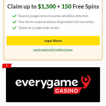
Claim up to
$1,500
+
150
Free Spins
Nuevos juegos emocionantes añadidos este mes
Uno de los mejores bonos disponibles del momento
Únete ya y juega todo el año
Jugar Ahora
Lee la reseña de FoxSlots Casino
7