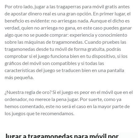
Por otro lado, jugar a las tragaperras para móvil gratis antes
de apostar dinero real es una gran opción. En primer lugar, el
beneficio es evidente: no arriesgas nada. Aunque el dicho es
verdad, quien no arriesga no gana, en este caso puedes ganar
algo que no se puede comprar: experiencia y conocimiento
sobre las máquinas de tragamonedas. Cuando pruebes las
tragamonedas desde tu móvil de forma gratuita, podrás
comprobar si el juego funciona bien en tu dispositivo, si los
gráficos del móvil son compatibles y si todas las
características del juego se traducen bien en una pantalla
más pequeña.
¿Nuestra regla de oro? Si el juego es peor en el móvil que en el
ordenador, no merece la pena jugar. Por suerte, como ya
hemos comentado, este no será el caso en la mayor parte de
los juegos que te recomendamos.
Jugar a tragamonedas para móvil por