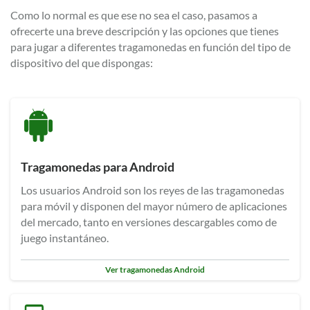
Como lo normal es que ese no sea el caso, pasamos a
ofrecerte una breve descripción y las opciones que tienes
para jugar a diferentes tragamonedas en función del tipo de
dispositivo del que dispongas:
Tragamonedas para Android
Los usuarios Android son los reyes de las tragamonedas
para móvil y disponen del mayor número de aplicaciones
del mercado, tanto en versiones descargables como de
juego instantáneo.
Ver tragamonedas Android