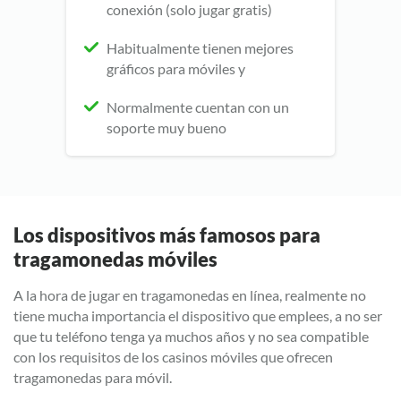
conexión (solo jugar gratis)
Habitualmente tienen mejores
gráficos para móviles y
Normalmente cuentan con un
soporte muy bueno
Los dispositivos más famosos para
tragamonedas móviles
A la hora de jugar en tragamonedas en línea, realmente no
tiene mucha importancia el dispositivo que emplees, a no ser
que tu teléfono tenga ya muchos años y no sea compatible
con los requisitos de los casinos móviles que ofrecen
tragamonedas para móvil.