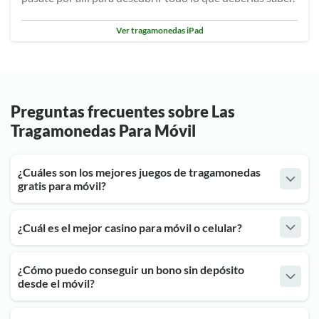
Ver tragamonedas iPad
Preguntas frecuentes sobre Las
Tragamonedas Para Móvil
¿Cuáles son los mejores juegos de tragamonedas
gratis para móvil?
¿Cuál es el mejor casino para móvil o celular?
¿Cómo puedo conseguir un bono sin depósito
desde el móvil?