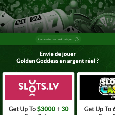
Renouveler mes crédits de jeu
Envie de jouer
Golden Goddess en argent réel ?
Get Up To
$3000
+
30
Get Up To