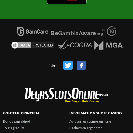
CLEOPATRA CHRISTMAS
PYRAMIDION
CLEOPATRA GOLD
RAGING STORMS
CLEOPATRA HYPER HITS
RAISE THE SAILS
CLEOPATRA II
RAMOSIS' TREASURES
CLEOPATRA MEGAJACKPOTS
RED HOT JOKER CASCADE
CLEOPATRA PLUS
RED HOT TAMALES
CLEOPATRA: DIAMOND SPINS
RED, WHITE AND BLUE
CLEOPATRA: MINES
REGAL RICHES
COIN O MANIA
ROCKET MAN
COOL CATCH 2: LICENSE 2 KRILL
ROYAL SPINS
J’aime:
CROWN OF EGYPT
RUBY 7'S
DA VINCI DIAMONDS
SAMBA DE FRUTAS
DA VINCI DIAMONDS DUAL PLAY
SAMURAI 888 KATSUMI
DA VINCI DIAMONDS MASTERWORKS
SCARAB
DA VINCI DIAMONDS MEGAJACKPOTS
SCARAB LINK
DECLARATION OF SPINDEPENDENCE
SEASON'S 7S
DIAMOND ARROW
SHE'S A RICH GIRL
CONTENU PRINCIPAL
INFORMATION SUR LE CASINO
DIAMOND SPINS CATS
SIBERIAN STORM
DIAMOND SPINS DIONYSUS
SIBERIAN STORM MEGAJACKPOTS
Bonus sans dépôt
Avis sur les casinos en ligne
DOUBLE DIAMOND
SIMSALASPINN 2
Tours gratuits
Casinos en argent réel
DOUBLE TOP DOLLAR
SKADI'S HUNT