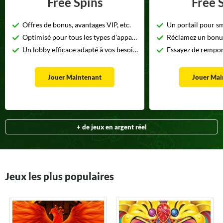
Free Spins
Free 
Offres de bonus, avantages VIP, etc.
Un portail pour sma
Optimisé pour tous les types d'appareils
Réclamez un bonus l
Un lobby efficace adapté à vos besoins
Essayez de remporte
Jouer Maintenant
Jouer Mai
+ de jeux en argent réel
Jeux les plus populaires