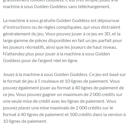
machine à sous Golden Goddess sans téléchargement.
La machine à sous gratuite Golden Goddess est dépourvue
d'instructions ou de règles compliquées, qui vous distraient
généralement du jeu. Vous pouvez jouer à ce jeu en 3D, et la
large gamme de pièces disponibles en fait un jeu parfait pour
les joueurs récréatifs, ainsi que les joueurs de haut niveau.
N’attendez plus pour jouer à la machine à sous Golden
Goddess pour de l’argent réel en ligne.
Jouez à la machine à sous Golden Goddess. Ce jeu est basé sur
le format de jeu à 5 rouleaux et 10 lignes de paiement. Vous
pouvez également jouer au format à 40 lignes de paiement de
ce jeu. Vous pouvez gagner un maximum de 2 000 crédits sur
une seule mise de crédit avec les lignes de paiement. Vous
pouvez placer une mise maximale de 2 000 crédits sur le
format à 40 lignes de paiement et 500 crédits dans la version à
10 lignes de paiement.