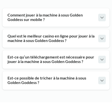
Comment jouer à la machine à sous Golden
Goddess sur mobile ?
La machine à sous Golden Goddess de IGT est très
intuitif et facile d’utilisation. Découvrez-la sur mobile
Quel est le meilleur casino en ligne pour jouer à la
machine à sous Golden Goddess ?
directement depuis votre navigateur, sur une tablette ou
un appareil mobile iOS, Android ou Windows.
Vous avez beaucoup de choix parmi les casinos en ligne
proposant la machine à sous Golden Goddess. Vous
Est-ce qu’un téléchargement est nécessaire pour
jouer à la machine à sous Golden Goddess ?
pouvez consulter notre page de casinos recommandés
pour trouver une liste de casinos sécurisés !
Non, aucun téléchargement est nécessaire pour jouer à
la machine à sous Golden Goddess ! Vous pouvez vous
Est-ce possible de tricher à la machine à sous
Golden Goddess ?
amuser et gagner de l’argent sur cette machine à sous
rapidement et simplement depuis votre navigateur, sur
Non, la triche ne fonctionne pas sur la machine à sous
ordinateur ou mobile.
Golden Goddess. Si vous souhaitez augmenter vos
chances de gagner, dirigez-vous vers notre page dédiée
aux bonus sans dépôt.