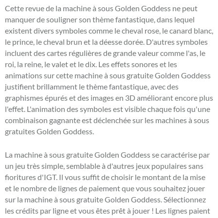
Cette revue de la machine à sous Golden Goddess ne peut
manquer de souligner son thème fantastique, dans lequel
existent divers symboles comme le cheval rose, le canard blanc,
le prince, le cheval brun et la déesse dorée. D'autres symboles
incluent des cartes régulières de grande valeur comme l'as, le
roi, la reine, le valet et le dix. Les effets sonores et les
animations sur cette machine à sous gratuite Golden Goddess
justifient brillamment le thème fantastique, avec des
graphismes épurés et des images en 3D améliorant encore plus
l'effet. L'animation des symboles est visible chaque fois qu'une
combinaison gagnante est déclenchée sur les machines à sous
gratuites Golden Goddess.
La machine à sous gratuite Golden Goddess se caractérise par
un jeu très simple, semblable à d'autres jeux populaires sans
fioritures d'IGT. Il vous suffit de choisir le montant de la mise
et le nombre de lignes de paiement que vous souhaitez jouer
sur la machine à sous gratuite Golden Goddess. Sélectionnez
les crédits par ligne et vous êtes prêt à jouer ! Les lignes paient