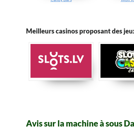
Meilleurs casinos proposant des jeux
Avis sur la machine à sous D