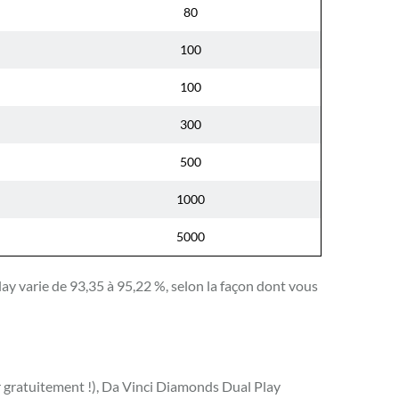
80
100
100
300
500
1000
5000
ay varie de 93,35 à 95,22 %, selon la façon dont vous
 gratuitement !), Da Vinci Diamonds Dual Play