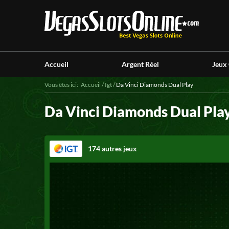
Accueil
Argent Réel
Jeux 
Vous êtes ici:
Accueil
/
Igt
/
Da Vinci Diamonds Dual Play
Da Vinci Diamonds Dual Pla
174 autres jeux