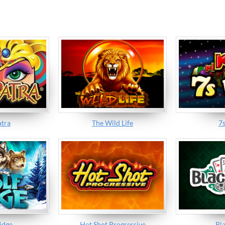
atra
The Wild Life
7s
idge
Hot Shot Progressive
Bl