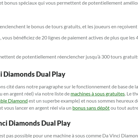
t bonus spéciaux qui vous permettent de potentiellement améliorer
clenchent le bonus de tours gratuits, et les joueurs en reçoivent 
ous bénéficiez de 20 lignes de paiement actives de plus que les 40 
ttent de potentiellement réenclencher jusqu’à 300 tours gratuits 
ci Diamonds Dual Play
vons cité dans notre paragraphe sur le fonctionnement de base de 
en argent réel) via notre liste de
machines à sous gratuites
. Le t
ble Diamond
est un superbe example) et nous sommes heureux de 
t vous lancer en argent réel via un
bonus sans dépôt
ou tout autre
inci Diamonds Dual Play
’est pas possible pour une machine à sous comme Da Vinci Diamonds