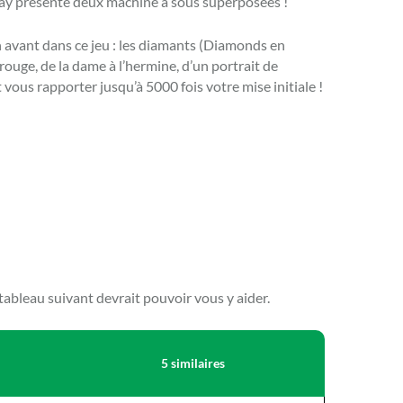
Play présente deux machine à sous superposées !
 avant dans ce jeu : les diamants (Diamonds en
ouge, de la dame à l’hermine, d’un portrait de
vous rapporter jusqu’à 5000 fois votre mise initiale !
tableau suivant devrait pouvoir vous y aider.
5 similaires