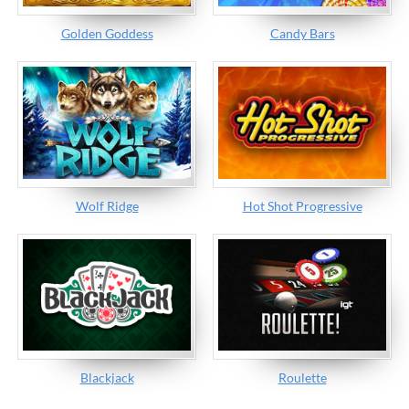
Golden Goddess
Candy Bars
Wolf Ridge
Hot Shot Progressive
Blackjack
Roulette