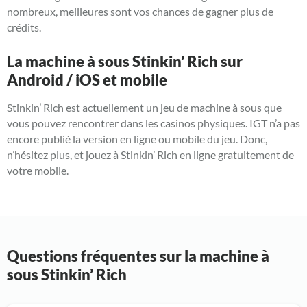
nombreux, meilleures sont vos chances de gagner plus de
crédits.
La machine à sous Stinkin’ Rich sur
Android / iOS et mobile
Stinkin’ Rich est actuellement un jeu de machine à sous que
vous pouvez rencontrer dans les casinos physiques. IGT n’a pas
encore publié la version en ligne ou mobile du jeu. Donc,
n’hésitez plus, et jouez à Stinkin’ Rich en ligne gratuitement de
votre mobile.
Questions fréquentes sur la machine à
sous Stinkin’ Rich