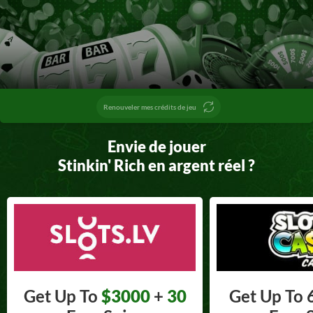
Renouveler mes crédits de jeu
Envie de jouer
Stinkin' Rich en argent réel ?
Get Up To
$3000
+
30
Get Up To