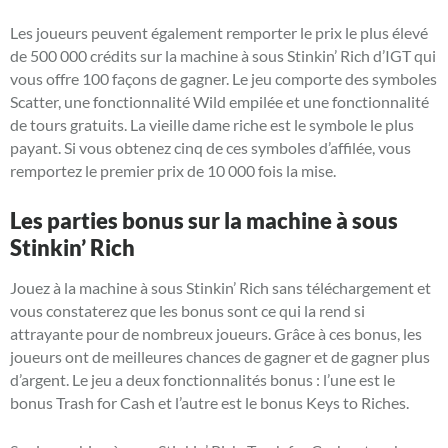
Les joueurs peuvent également remporter le prix le plus élevé
de 500 000 crédits sur la machine à sous Stinkin’ Rich d’IGT qui
vous offre 100 façons de gagner. Le jeu comporte des symboles
Scatter, une fonctionnalité Wild empilée et une fonctionnalité
de tours gratuits. La vieille dame riche est le symbole le plus
payant. Si vous obtenez cinq de ces symboles d’affilée, vous
remportez le premier prix de 10 000 fois la mise.
Les parties bonus sur la machine à sous
Stinkin’ Rich
Jouez à la machine à sous Stinkin’ Rich sans téléchargement et
vous constaterez que les bonus sont ce qui la rend si
attrayante pour de nombreux joueurs. Grâce à ces bonus, les
joueurs ont de meilleures chances de gagner et de gagner plus
d’argent. Le jeu a deux fonctionnalités bonus : l’une est le
bonus Trash for Cash et l’autre est le bonus Keys to Riches.