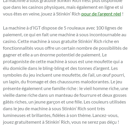
La machine à sous gratuite Stinkin’ Rich n’est plus disponible
que dans les casinos physiques, mais également en ligne et si
vous êtes en veine, jouez à Stinkin’ Rich
pour de l’argent réel
!
La machine à d’IGT dispose de 5 rouleaux avec 100 lignes de
paiement, ce qui en fait une machine à sous incontournable au
casino. Cette machine à sous gratuite Stinkin’ Rich riche en
fonctionnalités vous offre un certain nombre de possibilités de
gagner et elle a un énorme potentiel de paiement. Le
protagoniste de cette machine à sous est une moufette qui a
élu domicile dans le bling-bling et des tonnes d’argent. Les
symboles du jeu incluent une moufette, de l’ail, un œuf pourri,
un lapin, du fromage et des chaussures malodorantes. Le jeu
présente également une famille riche : le vieil homme riche, une
vieille dame riche dans un manteau de fourrure et deux gosses
gâtés riches, un jeune garçon et une fille. Les couleurs utilisées
dans le jeu de machine à sous Stinkin’ Rich sont très
lumineuses et brillantes, fidèles à son thème. Lancez-vous,
jouez gratuitement à Stinkin’ Rich, vous ne serez pas déçu !