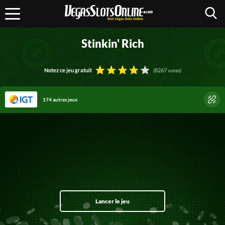
Stinkin' Rich
8267
Notez ce jeu gratuit
(
votes)
174 autres jeux
Lancer le jeu