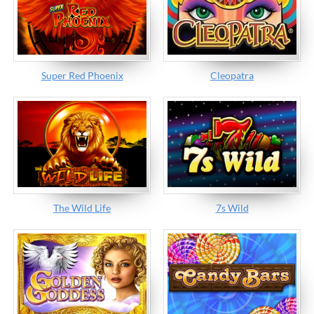
Super Red Phoenix
Cleopatra
The Wild Life
7s Wild