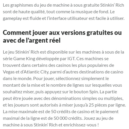
Les graphismes du jeu de machine à sous gratuite Stinkin’ Rich
sont de haute qualité, tout comme la musique de fond. Le
gameplay est fluide et l’interface utilisateur est facile à utiliser.
Comment jouer aux versions gratuites ou
avec de l’argent réel
Le jeu Stinkin’ Rich est disponible sur les machines à sous de la
série Game King développée par IGT. Ces machines se
trouvent dans certains des casinos les plus populaires de
Vegas et d’Atlantic City, parmi d’autres destinations de casino
dans le monde. Pour jouer, sélectionnez simplement le
montant de la mise et le nombre de lignes sur lesquelles vous
souhaitez miser, puis appuyez sur le bouton Spin. La partie
peut être jouée avec des dénominations simples ou multiples,
et les joueurs sont autorisés à miser jusqu’à 25 pièces par ligne.
La mise maximale est de 50 crédits de casino et le paiement
maximal de la ligne est de 50 000 crédits. Jouez au jeu de
machine à sous Stinkin’ Rich et enrichissez-vous !