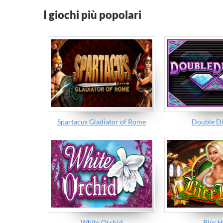
I giochi più popolari
Spartacus Gladiator of Rome
Double D
White Orchid
Bier 