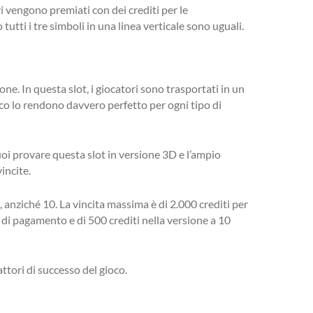
ori vengono premiati con dei crediti per le
utti i tre simboli in una linea verticale sono uguali.
one. In questa slot, i giocatori sono trasportati in un
oco lo rendono davvero perfetto per ogni tipo di
oi provare questa slot in versione 3D e l’ampio
incite.
 anziché 10. La vincita massima è di 2.000 crediti per
di pagamento e di 500 crediti nella versione a 10
ttori di successo del gioco.