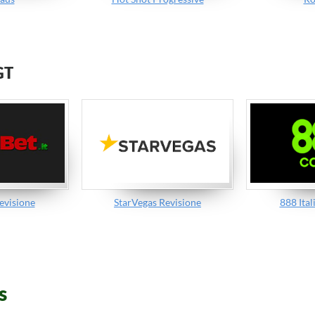
IGT
evisione
StarVegas Revisione
888 Ital
s