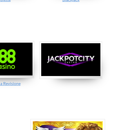
ia Revisione