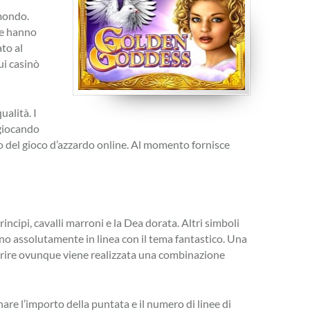
 mondo.
 e hanno
to al
ui casinò
alità. I
 giocando
do del gioco d’azzardo online. Al momento fornisce
incipi, cavalli marroni e la Dea dorata. Altri simboli
 sono assolutamente in linea con il tema fantastico. Una
parire ovunque viene realizzata una combinazione
are l’importo della puntata e il numero di linee di