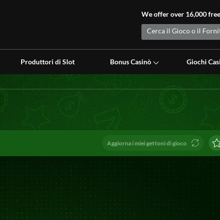
We offer over 16,000 free
Produttori di Slot
Bonus Casinò
Giochi Cas
Aggiorna i miei gettoni di gioco