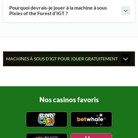
bonus fantastiques lors de votre inscription et de votre
sur le thème du fantasy, nous vous recommandons des
Pourquoi devrais-je jouer à la machine à sous
premier dépôt.
Pixies of the Forest d’IGT ?
machines à sous gratuites comme Secrets of the Forest.
Semblables à bien des égards, les deux jeux proposent
La machine à sous en ligne Pixies of the Forest est l’un
des fées, des tours gratuits, des symboles Wilds et les
des jeux les plus populaires d’IGT pour de nombreuses
rouleaux en avalanche populaires.
raisons : Combinez des hits réguliers et des paiements
fréquents avec des sons ludiques et des graphismes
immersifs. Ajoutez ensuite des rouleaux en avalanche et
MACHINES À SOUS D’IGT POUR JOUER GRATUITEMENT
c’est la formule gagnante.
7S WILD GOLD
POWERBUCK$ WHEEL OF FORTUNE
ARTHUR PENDRAGON
HAWAIIAN GETAWAY
BALLOONIES
POWERBUCKS POWERHITS
BEWARE THE SHARK
POWERBUCKS WHEEL OF FORTUNE
Nos casinos favoris
BILL & TED’S EXCELLENT ADVENTURE
DIAMONDS DELUXE DATE NIGHT
BOOK OF UNSEEN
POWERBUCKS WHEEL OF FORTUNE
BOUNTY O' BUCKS
EXOTIC FAR EAST
BUSTIN' BACON TAP
POWERBUCKS WHEEL OF FORTUNE
CANDY BARS
LATIN GETAWAYS
CASH ERUPTION
POWERBUCKS WHEEL OF FORTUNE