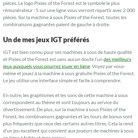
pièces. Le logo Pixies of the Forest est le symbole le plus
rémunérateur : 5 sur une ligne vous verront repartir avec 2 000
pièces. Sur la machine à sous Pixies of the Forest, toutes les
combinaisons gagnantes paient de gauche à droite.
Un de mes jeux IGT préférés
IGT est bien connu pour ses machines à sous de haute qualité
et Pixies of the Forest est sans aucun doute l’un
des meilleurs
jeux auxquels vous pourrez jouer en ligne
. Voyez par vous-
même et jouez à la machine à sous gratuite Pixies of the Forest.
Le jeu utilise une interface simple et facile à comprendre.
En outre, les graphismes et les sons de cette machine à sous
correspondent au thème et sont toujours au service du
divertissement. De plus, sur la machine à sous Pixies of the
Forest, les combinaisons gagnantes et les tours de bonus sont
plus fréquents que ceux des certains autres titres. Cela la rend
d’un jeu excellent qui convient aux joueurs de machines à sous
en ligne à faible et gros enjeux.