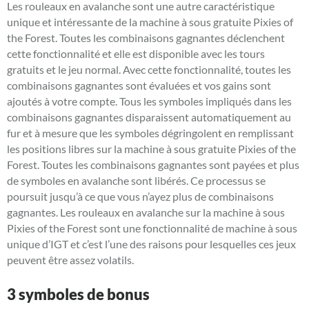
Les rouleaux en avalanche sont une autre caractéristique
unique et intéressante de la machine à sous gratuite Pixies of
the Forest. Toutes les combinaisons gagnantes déclenchent
cette fonctionnalité et elle est disponible avec les tours
gratuits et le jeu normal. Avec cette fonctionnalité, toutes les
combinaisons gagnantes sont évaluées et vos gains sont
ajoutés à votre compte. Tous les symboles impliqués dans les
combinaisons gagnantes disparaissent automatiquement au
fur et à mesure que les symboles dégringolent en remplissant
les positions libres sur la machine à sous gratuite Pixies of the
Forest. Toutes les combinaisons gagnantes sont payées et plus
de symboles en avalanche sont libérés. Ce processus se
poursuit jusqu’à ce que vous n’ayez plus de combinaisons
gagnantes. Les rouleaux en avalanche sur la machine à sous
Pixies of the Forest sont une fonctionnalité de machine à sous
unique d’IGT et c’est l’une des raisons pour lesquelles ces jeux
peuvent être assez volatils.
3 symboles de bonus