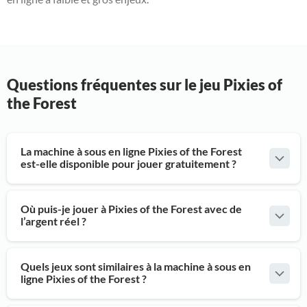
Questions fréquentes sur le jeu Pixies of
the Forest
La machine à sous en ligne Pixies of the Forest
est-elle disponible pour jouer gratuitement ?
Absolument ! Jouez à la machine à sous en ligne Pixies of
the Forest gratuitement sans téléchargement et
Où puis-je jouer à Pixies of the Forest avec de
l’argent réel ?
inscription avant de choisir de jouer avec de l’argent réel.
Il suffit de lancer le jeu dans votre navigateur mobile ou
Jouez à Pixies of the Forest au casino en argent réel, vous
de PC et de jouer.
verrez, c’est très simple. Pour cela, consultez notre page
Quels jeux sont similaires à la machine à sous en
ligne Pixies of the Forest ?
de machines à sous en ligne avec de l’argent réel. Notre
sélection des meilleurs casinos offre également des
Si vous aimez les fées magiques et les machines à sous