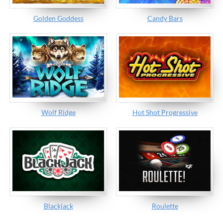
Golden Goddess
Candy Bars
Wolf Ridge
Hot Shot Progressive
Blackjack
Roulette