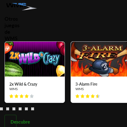
Otros
juegos
de
WMS
2x Wild & Crazy
3-Alarm Fire
WMS
WMS
Descubre