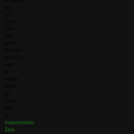
en
un
cielo
azul
con
nubes.
Kronos
presenta
casi
el
mismo
modo
de
juego
que
la
tragamonedas
Zeus