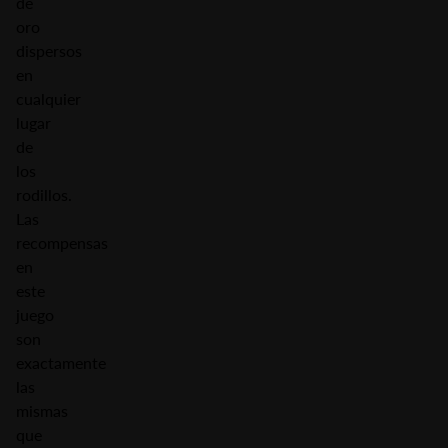
de
oro
dispersos
en
cualquier
lugar
de
los
rodillos.
Las
recompensas
en
este
juego
son
exactamente
las
mismas
que