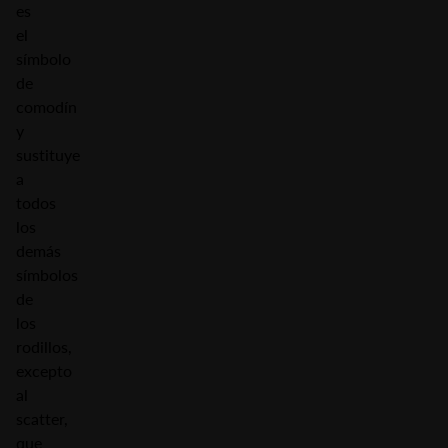
es
el
símbolo
de
comodín
y
sustituye
a
todos
los
demás
símbolos
de
los
rodillos,
excepto
al
scatter,
que