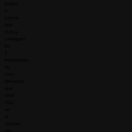
juegas
y
parece
que
nunca
consigues
los
5
Medallones
de
Oro.
Recuerda
que
todo
está
en
el
sistema
del