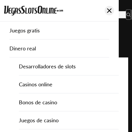
Juegos gratis
Estás
Início
Tragaperras gratis
Wms
Kronos
aquí:
Dinero real
WMS
Desarrolladores de slots
Desarrolladores de slots
Favourite this game
Juega
Casinos online
IGT
Casinos online
a
Kronos
Bonos de casino
WMS
Casinos online
Bonos de casino
gratis
Juegos de casino
Microgaming
Casinos nuevos
Bienvenida
Juegos de casino
Juega
gratis