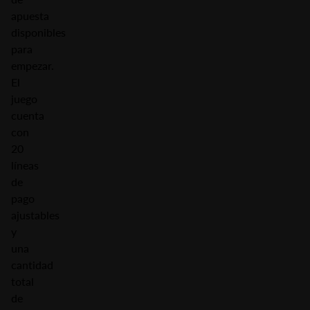
apuesta
disponibles
para
empezar.
El
juego
cuenta
con
20
líneas
de
pago
ajustables
y
una
cantidad
total
de