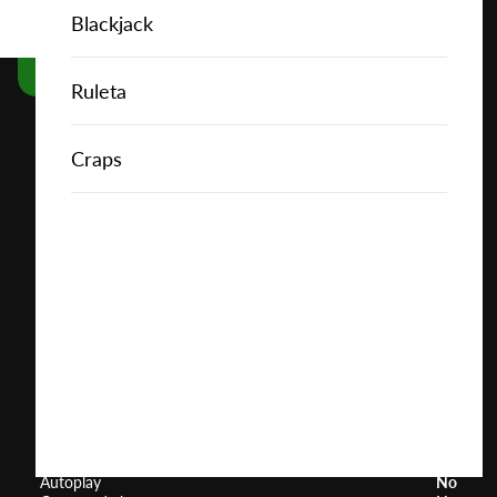
Slotrave Casino
Reseñas
HIgh 5 Games
Casinos seguros
Bonos sin deposito
Blackjack
INFORME
RESTABLECER
SHARE
Tiradas gratis
Ruleta
Craps
Juega con dinero real
Speakeasy 2 Fusion Reels
User Score
(
134
)
Retorno al jugador (RTP)
0%
Volatilidad
—
Apuesta mínima
0.9
Apuesta máxima
90
Max Win
—
Hit Frequency
—
Diseño del juego
—
Fecha de lanzamiento
14/12/2023
Giros gratis
Yes
Autoplay
No