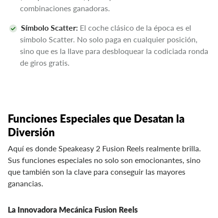
combinaciones ganadoras.
Símbolo Scatter:
El coche clásico de la época es el
símbolo Scatter. No solo paga en cualquier posición,
sino que es la llave para desbloquear la codiciada ronda
de giros gratis.
Funciones Especiales que Desatan la
Diversión
Aquí es donde Speakeasy 2 Fusion Reels realmente brilla.
Sus funciones especiales no solo son emocionantes, sino
que también son la clave para conseguir las mayores
ganancias.
La Innovadora Mecánica Fusion Reels