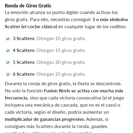
Ronda de Giros Gratis
La emoción alcanza su punto álgido cuando activas los
giros gratis. Para ello, necesitas conseguir
3 o más símbolos
Scatter (el coche clásico)
en cualquier lugar de los rodillos:
3 Scatters:
Otorgan 10 giros gratis.
4 Scatters:
Otorgan 15 giros gratis.
5 Scatters:
Otorgan 20 giros gratis.
6 Scatters:
Otorgan 25 giros gratis.
Durante la ronda de giros gratis, la fiesta se descontrola.
No solo la función
Fusion Reels se activa con mucha más
frecuencia
, sino que cada victoria consecutiva (si el juego
incluyera una mecánica de cascada, que no es el caso) o
cada victoria, según el diseño, podría aumentar un
multiplicador de ganancias progresivo
. Además, si
consigues más Scatters durante la ronda, ¡puedes