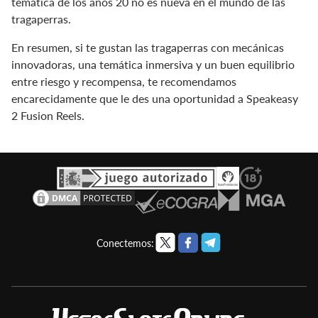
temática de los años 20 no es nueva en el mundo de las
tragaperras.
En resumen, si te gustan las tragaperras con mecánicas
innovadoras, una temática inmersiva y un buen equilibrio
entre riesgo y recompensa, te recomendamos
encarecidamente que le des una oportunidad a Speakeasy
2 Fusion Reels.
Conectemos: