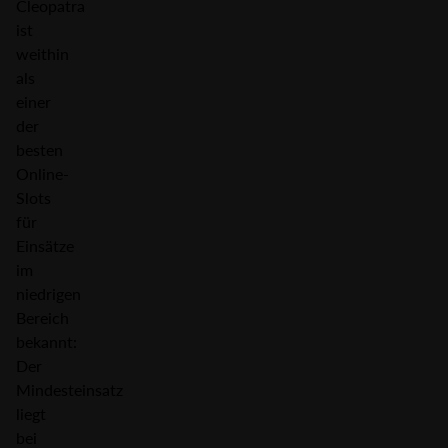
Cleopatra
ist
weithin
als
einer
der
besten
Online-
Slots
für
Einsätze
im
niedrigen
Bereich
bekannt:
Der
Mindesteinsatz
liegt
bei