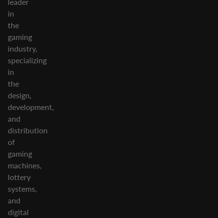
leader
in
the
gaming
industry,
specializing
in
the
design,
development,
and
distribution
of
gaming
machines,
lottery
systems,
and
digital