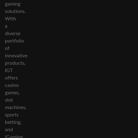
gaming
solutions.
With
a
diverse
portfolio
of
innovative
products,
IGT
offers
casino
games,
slot
machines,
sports
betting,
and
iGaming