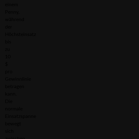
einem
Penny,
während
der
Höchsteinsatz
bis
zu
10
$
pro
Gewinnlinie
betragen
kann.
Die
normale
Einsatzspanne
bewegt
sich
zwischen