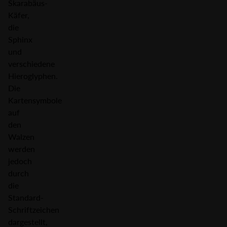
Skarabäus-
Käfer,
die
Sphinx
und
verschiedene
Hieroglyphen.
Die
Kartensymbole
auf
den
Walzen
werden
jedoch
durch
die
Standard-
Schriftzeichen
dargestellt,