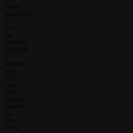
Walzen
ausgestattet
ist.
Um
das
interaktive
Spielgefühl
zu
verstärken,
wurde
eine
neue
Touch-
Funktion
integriert.
Das
Spiel
verfügt