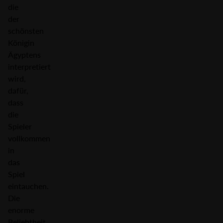
die
der
schönsten
Königin
Ägyptens
interpretiert
wird,
dafür,
dass
die
Spieler
vollkommen
in
das
Spiel
eintauchen.
Die
enorme
Beliebtheit