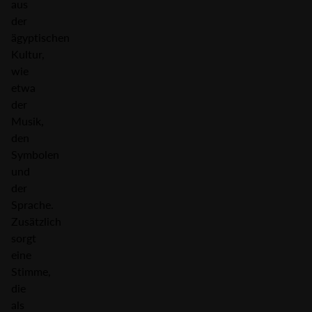
aus
der
ägyptischen
Kultur,
wie
etwa
der
Musik,
den
Symbolen
und
der
Sprache.
Zusätzlich
sorgt
eine
Stimme,
die
als