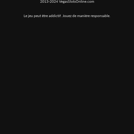
2013-2024 VegasSlotsOnline.com
Le jeu peut être addictif. Jouez de manière responsable.