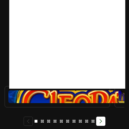
Wild Anubis
Roulette Gratuit
User Score
(
215
)
Taux de redistribution (RTP)
97.03%
Baccarat Gratuit
Volatilité
Medium
Mise minimale
25
Mise maximale
1000
Ultimate Texas Hold'em
Max Win
—
Hit Frequency
—
Disposition
—
Date de sortie
03/05/2022
Sic Bo Gratuit
Tours gratuits
Yes
Lecture automatique
No
Achat de bonus
No
Symboles scatter
No