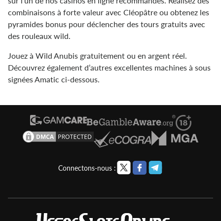
sur l’un de nos casinos en ligne recommandés. Réalisez des
combinaisons à forte valeur avec Cléopâtre ou obtenez les
pyramides bonus pour déclencher des tours gratuits avec
des rouleaux wild.
Jouez à Wild Anubis gratuitement ou en argent réel.
Découvrez également d’autres excellentes machines à sous
signées Amatic ci-dessous.
Connectons-nous :