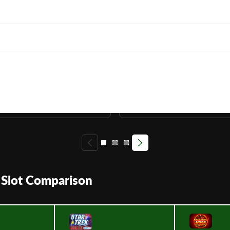
Sizzling Moon
RTP
96.14%
Volatilidad
High
 Slot Comparison