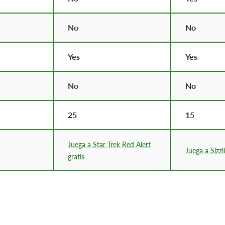
No
No
Yes
Yes
No
No
25
15
Juega a Star Trek Red Alert
Juega a Sizz
gratis