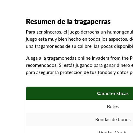
Resumen de la tragaperras
Para ser sinceros, el juego derrocha un humor genui
juego está muy bien hecho en todos los aspectos, de
una tragamonedas de su calibre, las pocas disponib
Juega a la tragamonedas online Invaders from the P
recomendados. Si estás jugando para ganar dinero 
para asegurar la protección de tus fondos y datos p
Características
Botes
Rondas de bonos
Tiradas Gratis