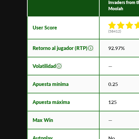
Invaders from t
Moolah
User Score
(
58412
)
Retorno al jugador (RTP)
92.97%
Volatilidad
—
Apuesta mínima
0.25
Apuesta máxima
125
Max Win
—
Autoplay
No