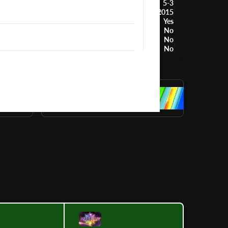
Diseño del juego
5-3
Fecha de lanzamiento
10/11/2015
Giros gratis
Yes
Autoplay
No
Compra de bono
No
Símbolos scatter
No
Starburst
RTP
96.1%
Volatilidad
Low