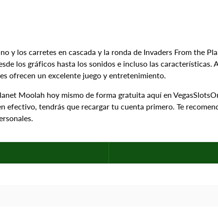
no y los carretes en cascada y la ronda de Invaders From the Pla
sde los gráficos hasta los sonidos e incluso las característica
les ofrecen un excelente juego y entretenimiento.
lanet Moolah hoy mismo de forma gratuita aquí en VegasSlotsOnli
en efectivo, tendrás que recargar tu cuenta primero. Te recome
ersonales.