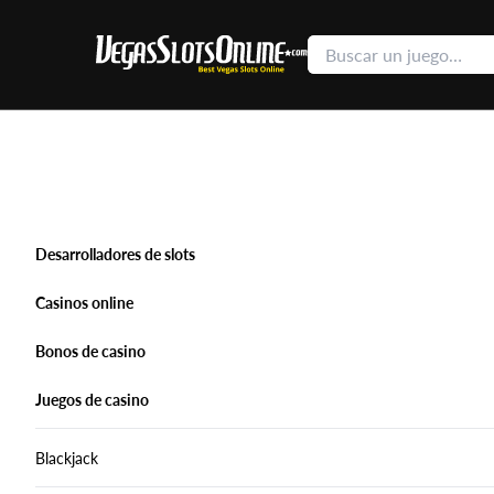
Estás aquí:
Início
Tragaperras gratis
Wms
Invaders from the Plane
Juega a Invaders from the Plan
Desarrolladores de slots
Casinos online
IGT
Jue
Bonos de casino
Casinos online
WMS
🔥 OFE
Juegos de casino
Bienvenida
Casinos nuevos
Microgaming
Blackjack
Bonos sin deposito
Casinos seguros
HIgh 5 Games