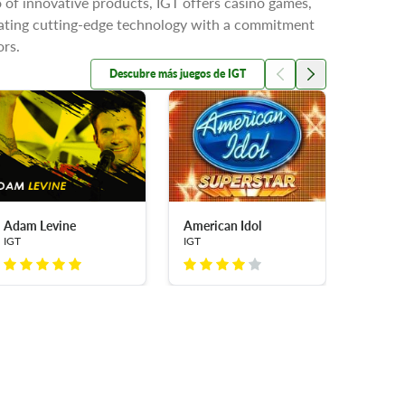
o of innovative products, IGT offers casino games,
rating cutting-edge technology with a commitment
ors.
Descubre más juegos de IGT
Adam Levine
American Idol
Ancient 
IGT
IGT
IGT