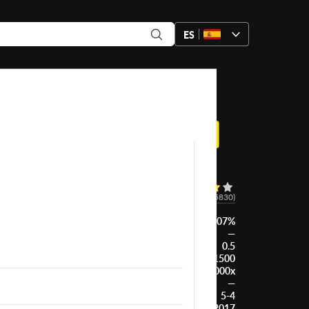
ES
Juega con dinero real
ourite this game
Ocean Magic
User Score
(
15830
)
Retorno al jugador (RTP)
96.07%
Volatilidad
—
Apuesta mínima
0.5
Apuesta máxima
1500
Max Win
25.000.000x
Hit Frequency
—
Diseño del juego
5-4
Fecha de lanzamiento
24/8/2017