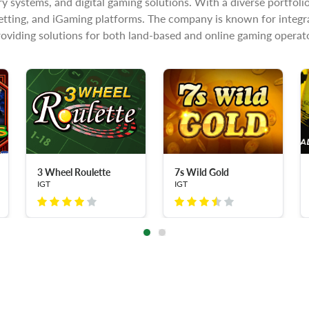
y systems, and digital gaming solutions. With a diverse portfoli
betting, and iGaming platforms. The company is known for integ
roviding solutions for both land-based and online gaming operat
3 Wheel Roulette
7s Wild Gold
IGT
IGT