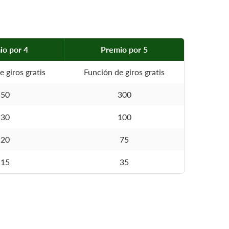
io por 4
Premio por 5
 giros gratis
Función de giros gratis
50
300
30
100
20
75
15
35