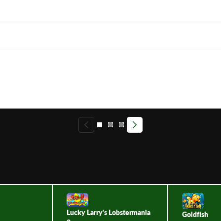
Goldfish
Lucky Larry's Lobstermania 2
RTP
96%
RTP
96.52%
Volatilidad
Volatilidad
—
Medium
Lucky Larry's Lobstermania
Goldfish