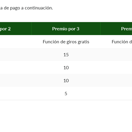
la de pago a continuación.
por 2
Premio por 3
Prem
Función de giros gratis
Función de
15
10
10
5