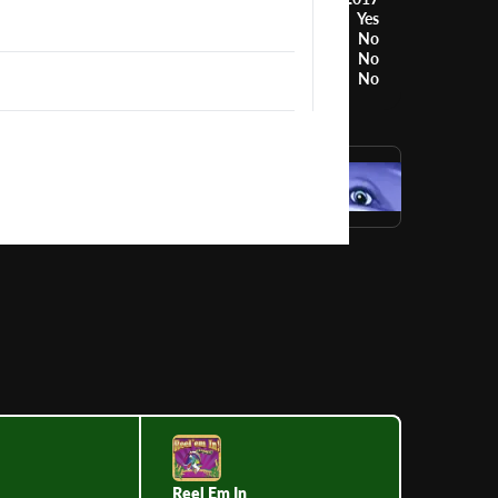
Giros gratis
Yes
Autoplay
No
Compra de bono
No
Símbolos scatter
No
Reel Em In
RTP
95.99%
Volatilidad
Medium
Reel Em In