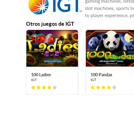
gaming machines, lotter
slot machines, sports 
to player experience, p
Otros juegos de IGT
100 Ladies
100 Pandas
IGT
IGT