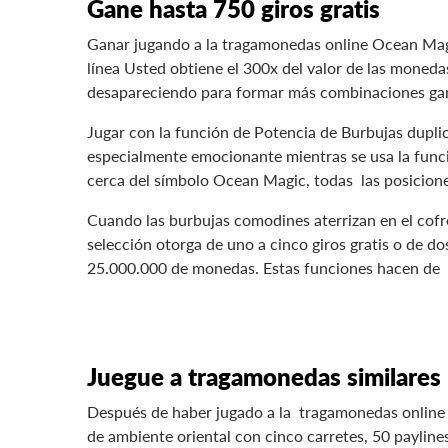
Gane hasta 750 giros gratis
Ganar jugando a la tragamonedas online Ocean Magi
línea Usted obtiene el 300x del valor de las moneda
desapareciendo para formar más combinaciones ga
Jugar con la función de Potencia de Burbujas duplic
especialmente emocionante mientras se usa la funci
cerca del símbolo Ocean Magic, todas las posicione
Cuando las burbujas comodines aterrizan en el cofre 
selección otorga de uno a cinco giros gratis o de d
25.000.000 de monedas. Estas funciones hacen de 
Juegue a tragamonedas similares
Después de haber jugado a la tragamonedas online 
de ambiente oriental con cinco carretes, 50 paylines 