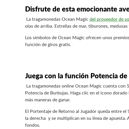
Disfrute de esta emocionante ave
La tragamonedas Ocean Magic
del proveedor de so
olas de arriba. Estrellas de mar, tiburones, medusas
Los símbolos de Ocean Magic ofrecen unos premios b
función de giros gratis.
Juega con la función Potencia de
La tragamonedas online Ocean Magic cuenta con 50 
Potencia de Burbujas. Haga clic en el icono dorado 
más maneras de ganar.
El Portentaje de Retorno al Jugador queda entre el
la derecha y se multiplican en su línea de apuesta. 
fondos.