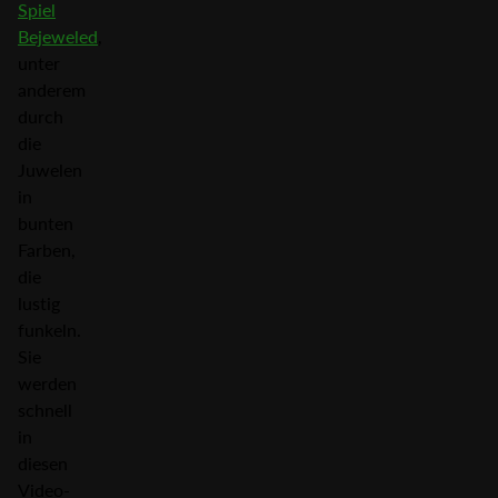
Spiel
Bejeweled
,
unter
anderem
durch
die
Juwelen
in
bunten
Farben,
die
lustig
funkeln.
Sie
werden
schnell
in
diesen
Video-