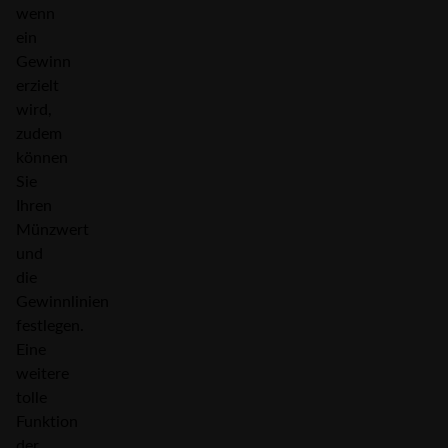
wenn
ein
Gewinn
erzielt
wird,
zudem
können
Sie
Ihren
Münzwert
und
die
Gewinnlinien
festlegen.
Eine
weitere
tolle
Funktion
der