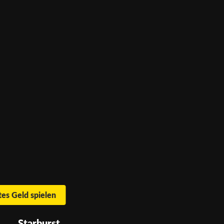
Um
echtes
Geld
spielen
🔥 CASINO
ANGEBOT 🔥
Spiele mit
einem
Bonus bei
Betninja
Casino
BERICHT
ZURÜCKSETZEN
SHARE
es Geld spielen
Starburst