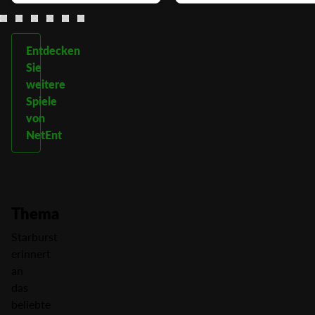
Entdecken
Sie
weitere
Spiele
von
NetEnt
Thema
Starburst
erinnert
an
das
beliebte