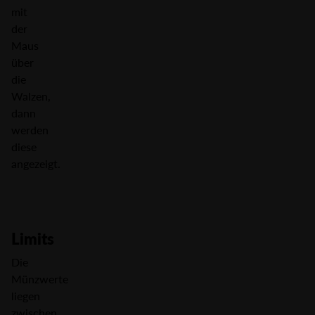
mit
der
Maus
über
die
Walzen,
dann
werden
diese
angezeigt.
Limits
Die
Münzwerte
liegen
zwischen