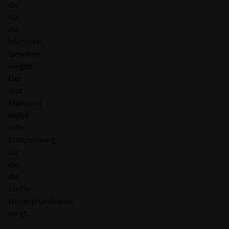
die
für
die
höchsten
Gewinne
sorgen.
Der
Slot
Starburst
bietet
tolle
Entspannung,
für
die
die
sanfte
Hintergrundmusik
sorgt.