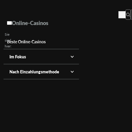
Online-Casinos
Sie
sind
Home
Netent
Starburst
Beste Online-Casinos
hier:
Im Fokus
NetEnt
Nach Einzahlungsmethode
Favourite this game
Spiele
Starburst
kostenlos
Kostenlos
spielen