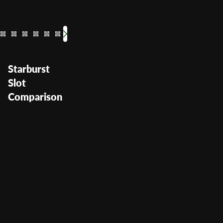
Volatilität
Volatilität
Volatilität
Volatilität
Volatilität
—
Me
Me
Starburst
Slot
Comparison
Starburst
User Score
(
9288
)
Auszahlungsquote (RTP)
96.1%