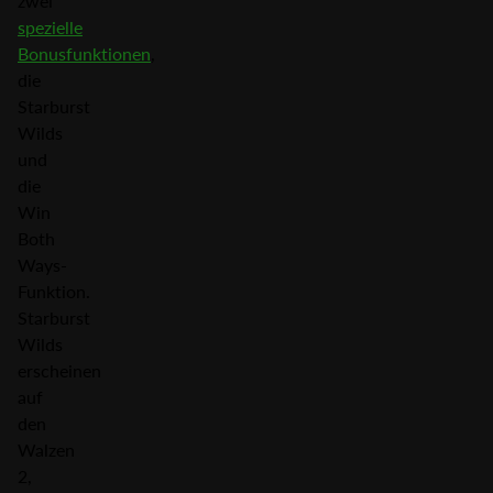
zwei
spezielle
Bonusfunktionen
,
die
Starburst
Wilds
und
die
Win
Both
Ways-
Funktion.
Starburst
Wilds
erscheinen
auf
den
Walzen
2,