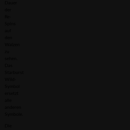
Dauer
der
Re-
Spins
auf
den
Walzen
zu
sehen.
Das
Starburst
Wild-
Symbol
ersetzt
alle
anderen
Symbole.
Die