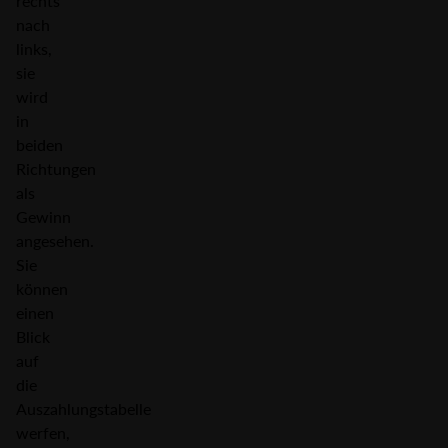
rechts
nach
links,
sie
wird
in
beiden
Richtungen
als
Gewinn
angesehen.
Sie
können
einen
Blick
auf
die
Auszahlungstabelle
werfen,