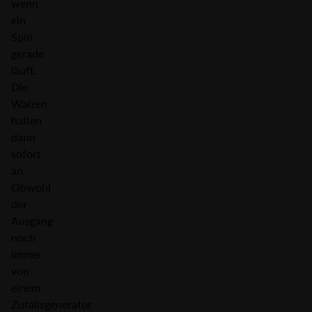
wenn
ein
Spin
gerade
läuft.
Die
Walzen
halten
dann
sofort
an.
Obwohl
der
Ausgang
noch
immer
von
einem
Zufallsgenerator