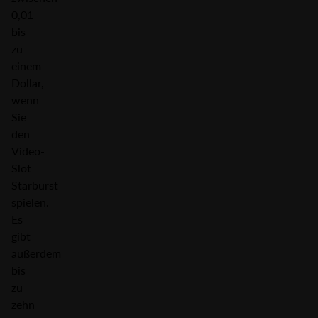
0,01
bis
zu
einem
Dollar,
wenn
Sie
den
Video-
Slot
Starburst
spielen.
Es
gibt
außerdem
bis
zu
zehn