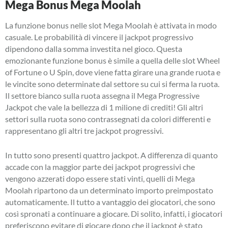
Mega Bonus Mega Moolah
La funzione bonus nelle slot Mega Moolah è attivata in modo
casuale. Le probabilità di vincere il jackpot progressivo
dipendono dalla somma investita nel gioco. Questa
emozionante funzione bonus è simile a quella delle slot Wheel
of Fortune o U Spin, dove viene fatta girare una grande ruota e
le vincite sono determinate dal settore su cui si ferma la ruota.
Il settore bianco sulla ruota assegna il Mega Progressive
Jackpot che vale la bellezza di 1 milione di crediti! Gli altri
settori sulla ruota sono contrassegnati da colori differenti e
rappresentano gli altri tre jackpot progressivi.
In tutto sono presenti quattro jackpot. A differenza di quanto
accade con la maggior parte dei jackpot progressivi che
vengono azzerati dopo essere stati vinti, quelli di Mega
Moolah ripartono da un determinato importo preimpostato
automaticamente. Il tutto a vantaggio dei giocatori, che sono
così spronati a continuare a giocare. Di solito, infatti, i giocatori
preferiscono evitare di giocare dopo che il jackpot è stato