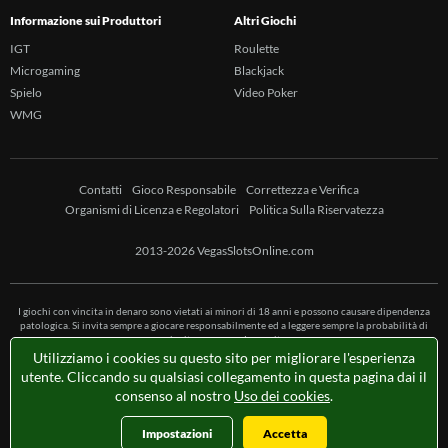
Informazione sui Produttori
Altri Giochi
IGT
Roulette
Microgaming
Blackjack
Spielo
Video Poker
WMG
Contatti
Gioco Responsabile
Correttezza e Verifica
Organismi di Licenza e Regolatori
Politica Sulla Riservatezza
2013-2026 VegasSlotsOnline.com
I giochi con vincita in denaro sono vietati ai minori di 18 anni e possono causare dipendenza
patologica. Si invita sempre a giocare responsabilmente ed a leggere sempre la probabilità di
vincita su www.adm.gov.it.
Utilizziamo i cookies su questo sito per migliorare l'esperienza
Tutte le offerte, promozioni e i bonus che appaiono su questo sito sono sempre e comunque
utente.
Cliccando su qualsiasi collegamento in questa pagina dai il
soggetti alle condizioni stabilite dai rispettivi operatori autorizzati. Ti invitiamo sempre a
visitare il sito del l’operatore al quale sei interessato per leggere tutti i termini e le condizioni
consenso al nostro
Uso dei cookies
.
applicati.
Il gioco d’azzardo online in alcuni paesi è considerato illegale e soggetto a restrizioni. Prima di
Impostazioni
Accetta
iscriversi o giocare su un sito di scommesse è responsabilità dell’utente accertarsi che esso