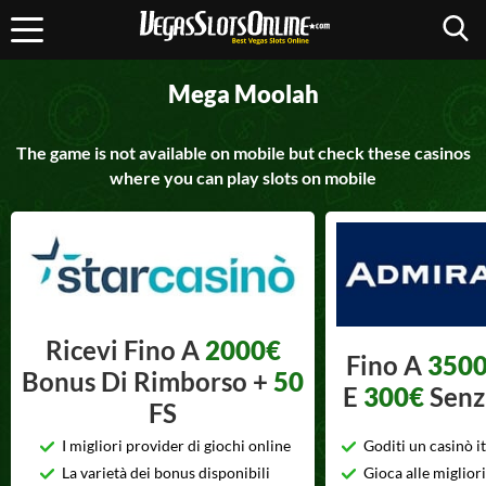
Mega Moolah
The game is not available on mobile but check these casinos
where you can play slots on mobile
Ricevi Fino A
2000€
Fino A
350
Bonus Di Rimborso +
50
E
300€
Senz
FS
I migliori provider di giochi online
Goditi un casinò ital
La varietà dei bonus disponibili
Gioca alle migliori slot e ai 