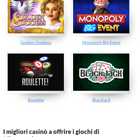
Golden Goddess
Monopoly Big Event
Roulette
Blackjack
I migliori casinò a offrire i giochi di