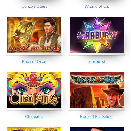
Gonzo's Quest
Wizard of OZ
Book of Dead
Starburst
Cleopatra
Book of Ra Deluxe