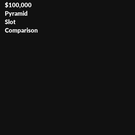
$100,000
Pyramid
Slot
Comparison
The $100,000 Pyramid
User Score
(
11128
)
Retorno al jugador (RTP)
95%
Volatilidad
Medium High