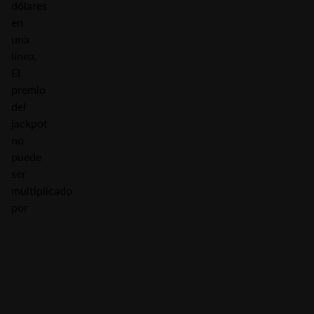
dólares
en
una
línea.
El
premio
del
jackpot
no
puede
ser
multiplicado
por
su
apuesta
de
línea.
Además