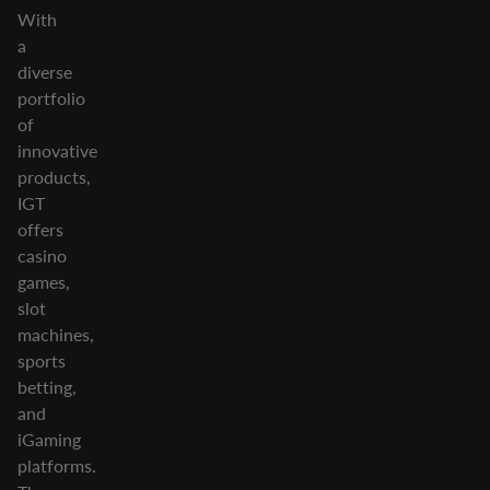
With
a
diverse
portfolio
of
innovative
products,
IGT
offers
casino
games,
slot
machines,
sports
betting,
and
iGaming
platforms.