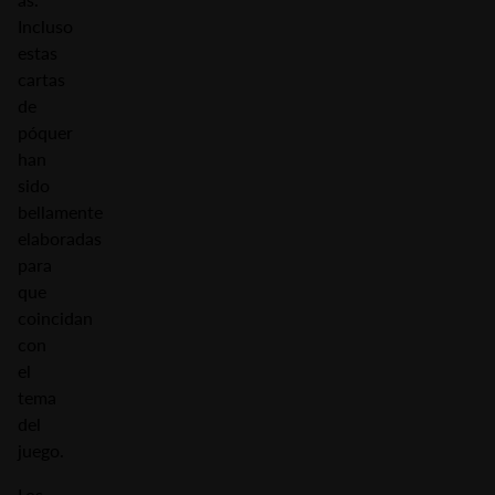
Incluso
estas
cartas
de
póquer
han
sido
bellamente
elaboradas
para
que
coincidan
con
el
tema
del
juego.
Los