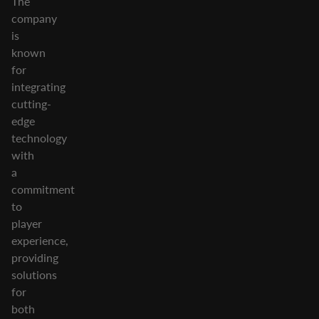
The
company
is
known
for
integrating
cutting-
edge
technology
with
a
commitment
to
player
experience,
providing
solutions
for
both