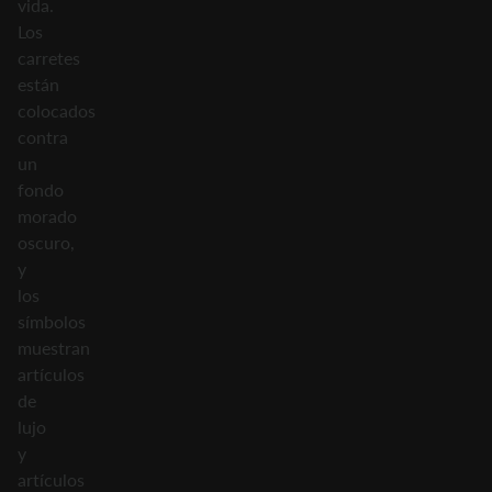
vida.
Los
carretes
están
colocados
contra
un
fondo
morado
oscuro,
y
los
símbolos
muestran
artículos
de
lujo
y
artículos