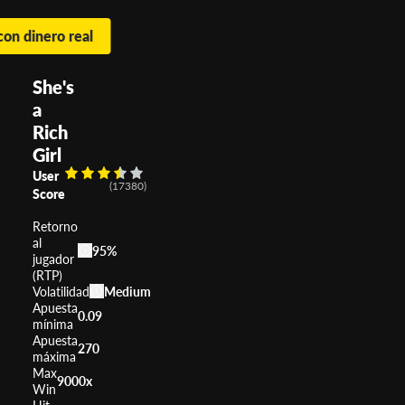
con dinero real
She's
a
Rich
Girl
User
(
17380
)
Score
Retorno
al
95%
jugador
(RTP)
Volatilidad
Medium
Apuesta
0.09
mínima
Apuesta
270
máxima
Max
9000x
Win