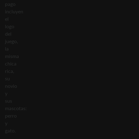
pago
incluyen
el
logo
del
juego,
la
misma
chica
rica,
su
novio
y
sus
mascotas:
perro
y
gato.