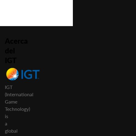
Acerca
del
IGT
IGT
(International
Game
Technology)
is
a
global