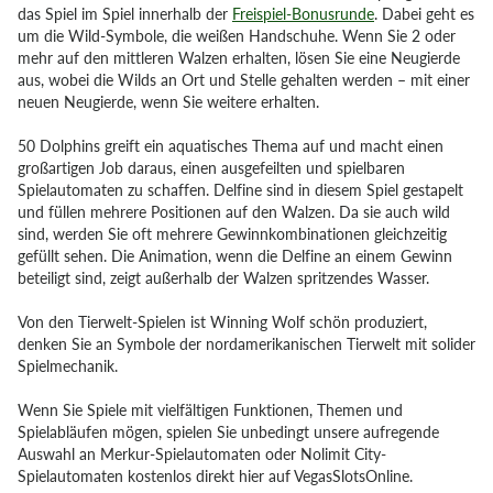
das Spiel im Spiel innerhalb der
Freispiel-Bonusrunde
. Dabei geht es
um die Wild-Symbole, die weißen Handschuhe. Wenn Sie 2 oder
mehr auf den mittleren Walzen erhalten, lösen Sie eine Neugierde
aus, wobei die Wilds an Ort und Stelle gehalten werden – mit einer
neuen Neugierde, wenn Sie weitere erhalten.
50 Dolphins greift ein aquatisches Thema auf und macht einen
großartigen Job daraus, einen ausgefeilten und spielbaren
Spielautomaten zu schaffen. Delfine sind in diesem Spiel gestapelt
und füllen mehrere Positionen auf den Walzen. Da sie auch wild
sind, werden Sie oft mehrere Gewinnkombinationen gleichzeitig
gefüllt sehen. Die Animation, wenn die Delfine an einem Gewinn
beteiligt sind, zeigt außerhalb der Walzen spritzendes Wasser.
Von den Tierwelt-Spielen ist Winning Wolf schön produziert,
denken Sie an Symbole der nordamerikanischen Tierwelt mit solider
Spielmechanik.
Wenn Sie Spiele mit vielfältigen Funktionen, Themen und
Spielabläufen mögen, spielen Sie unbedingt unsere aufregende
Auswahl an Merkur-Spielautomaten oder Nolimit City-
Spielautomaten kostenlos direkt hier auf VegasSlotsOnline.