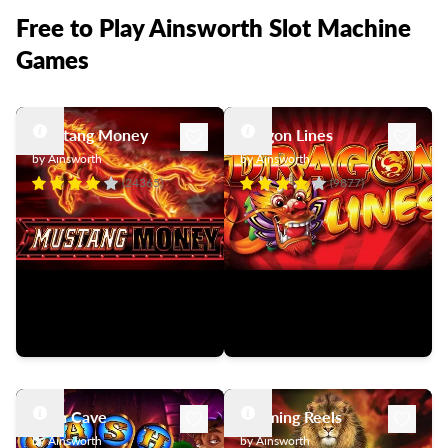
Free to Play Ainsworth Slot Machine
Games
Mustang Money
Dragon Lines
Favourite this game
Favour
by
Ainsworth
by
Ainsworth
(
24365
)
(
9877
)
Cash Cave
Roaming Reels
Favourite this game
Favour
by
Ainsworth
by
Ainsworth