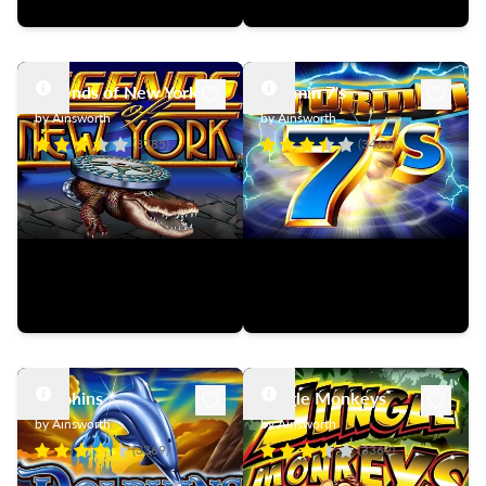
Legends of New York
Stormin 7's
Favourite this game
Favour
by
Ainsworth
by
Ainsworth
(
3785
)
(
3466
)
Dolphins
Jungle Monkeys
Favourite this game
Favour
by
Ainsworth
by
Ainsworth
(
3369
)
(
3369
)