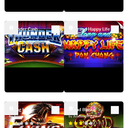
Thunder Cash
Long and Happy Life
Favourite this game
Favour
by
Ainsworth
by
Ainsworth
(
2326
)
(
2144
)
Flying Horse
Grand Bazaar
Favourite this game
Favour
by
Ainsworth
by
Ainsworth
(
2138
)
(
2029
)