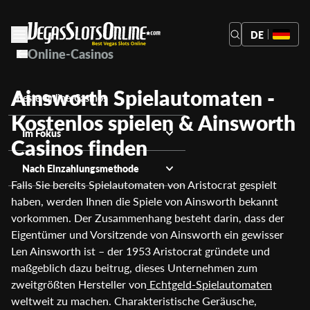
DE
Online-Casinos
Ainsworth Spielautomaten -
Beste Online-Casinos
Kostenlos spielen & Ainsworth
Im Fokus
Casinos finden
Nach Einzahlungsmethode
Falls Sie bereits Spielautomaten von Aristocrat gespielt
haben, werden Ihnen die Spiele von Ainsworth bekannt
vorkommen. Der Zusammenhang besteht darin, dass der
Eigentümer und Vorsitzende von Ainsworth ein gewisser
Len Ainsworth ist – der 1953 Aristocrat gründete und
maßgeblich dazu beitrug, dieses Unternehmen zum
zweitgrößten Hersteller von
Echtgeld-Spielautomaten
weltweit zu machen. Charakteristische Geräusche,