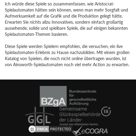
Ich würde diese Spiele so zusammenfassen, wie Aristocrat-
Spielautomaten hätten sein können, wenn man mehr Sorgfalt und
Aufmerksamkeit auf die Grafik und die Produktion gelegt hätte.
Erwarten Sie nichts allzu Innovatives, sondern einfach großartig
aussehende, solide und spielbare Spiele, die auf einigen bekannten
Spielautomaten-Themen basieren.
Diese Spiele werden Spielern empfohlen, die versuchen, ein live
Spielautomaten-Erlebnis zu Hause nachzubilden. Mit einem großen
Katalog von Spielen, die noch nicht online übertragen wurden, ist
von Ainsworth-Spielautomaten noch viel mehr Action zu erwarten.