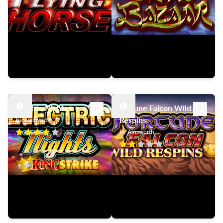
Electric Nights
Fortune Falcon Wild
Favourite this game
Favour
Respins
by
Ainsworth
(
1941
)
by
Ainsworth
(
1779
)