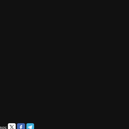
Mais Alto
RTP
96.04%
Volatilidade
Média
Autoplay
Sim
Aposta
300
Máxima
Aposta Mínima
30
Opção Gamble
Não
mos: