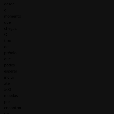
desde
o
momento
que
chegas.
O
tipo
de
prémio
que
podes
esperar
inclui
até
500
moedas
por
encontrar
um