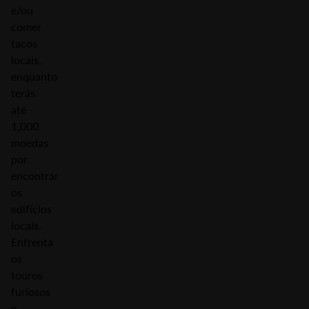
e/ou
comer
tacos
locais,
enquanto
terás
até
1,000
moedas
por
encontrar
os
edifícios
locais.
Enfrenta
os
touros
furiosos
e