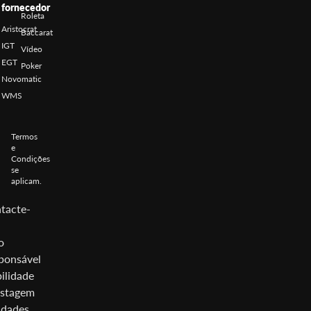
fornecedor
Roleta
Aristocrat
Baccarat
IGT
Vídeo
EGT
Poker
Novomatic
WMS
Termos
e
Condições
se
aplicam.
tacte-
o
ponsável
bilidade
estagem
idades