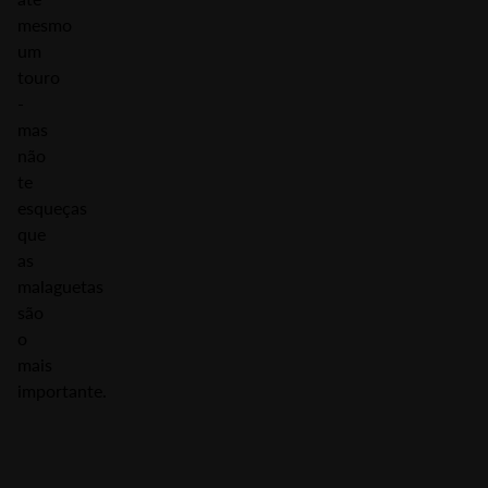
mesmo
um
touro
-
mas
não
te
esqueças
que
as
malaguetas
são
o
mais
importante.