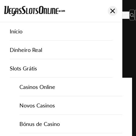
Início
Está
Início
Wms
Jumpin Jalapenos
aqui:
Dinheiro Real
WMS
Slots Grátis
Favourite this game
Jogar
Casinos Online
Casinos Online
Jumpin
Jalapenos
Fornec. Slots
Novos Casinos
grátis
Bónus de Casino
Casinos Seguros
Bónus de Casino