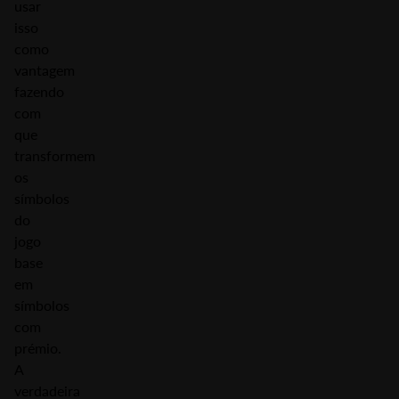
usar
isso
como
vantagem
fazendo
com
que
transformem
os
símbolos
do
jogo
base
em
símbolos
com
prémio.
A
verdadeira