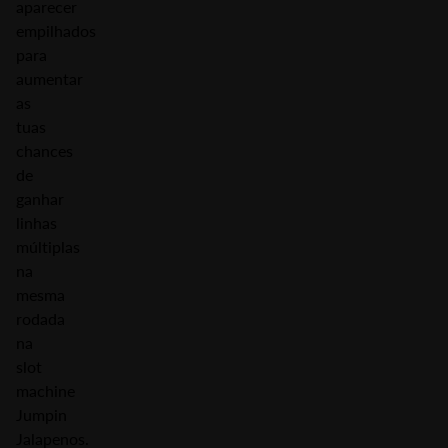
aparecer
empilhados
para
aumentar
as
tuas
chances
de
ganhar
linhas
múltiplas
na
mesma
rodada
na
slot
machine
Jumpin
Jalapenos.