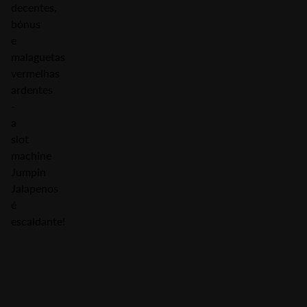
decentes,
bónus
e
malaguetas
vermelhas
ardentes
-
a
slot
machine
Jumpin
Jalapenos
é
escaldante!
Recursos
Detalhes
Jackpot(s)
Não