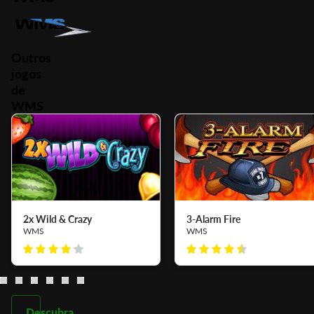
Outros
jogos
de
WMS
2x Wild & Crazy
3-Alarm Fire
WMS
WMS
Descubra