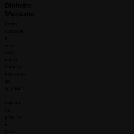
Dinheiro
Mexicano
Podes
regressar
a
casa
com
muito
dinheiro
mexicano
ao
acumular
o
máximo
de
prémios
e
bónus