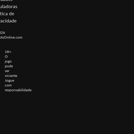
uladoras
tica de
vacidade
026
otsOnline.com
18+.
O
jogo
pode
ser
viciante.
Jogue
com
responsabilidade.