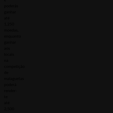
poderás
ganhar
até
1,250
moedas,
enquanto
ganhar
aos
locais
na
competição
de
malaguetas
poderá
render-
te
até
2,500