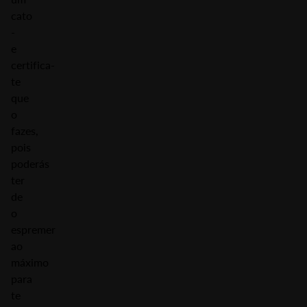
cato
-
e
certifica-
te
que
o
fazes,
pois
poderás
ter
de
o
espremer
ao
máximo
para
te