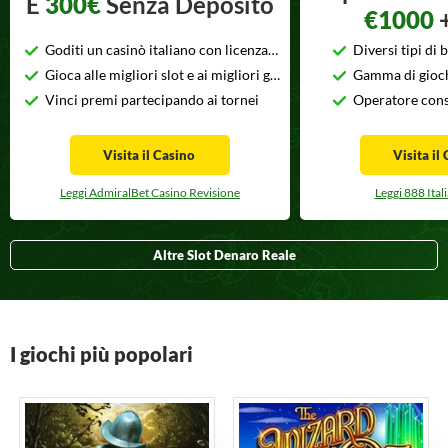
E
300€
Senza Deposito
€1000
Goditi un casinò italiano con licenza ADM 
Diversi tipi di 
Gioca alle migliori slot e ai migliori giochi online d’Italia
Gamma di gioch
Vinci premi partecipando ai tornei
Operatore cons
Visita il Casino
Visita il
Leggi AdmiralBet Casino Revisione
Leggi 888 Ital
Altre Slot Denaro Reale
I giochi più popolari