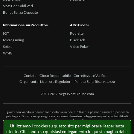
DISCO DANNY
RAGE
Slots Con Soldi Veri
DIVINE FORTUNE
RAGE OF THE SEAS
Bonus Senza Deposito
DIVINE FORTUNE™ MEGAWAYS™
RAINFOREST GOLD™
Informazione sui Produttori
Altri Giochi
DON'T EAT THE CANDY
REEF RAIDER
DOUBLE STACKS
REEL RUSH
IGT
Roulette
DRACULA
REEL RUSH 2
Microgaming
Blackjack
DRAGONS PLAYGROUND™
REEL STEAL
Spielo
Video Poker
DRIVE MULTIPLIER MAYHEM
RICHES OF MIDGARD
WMG
DRUID'S MAGIC
RISE OF MAYA
DRUIDS' DREAM
ROBIN HOOD
EAST SEA DRAGON KING
ROME: THE GOLDEN AGE
Contatti
Gioco Responsabile
Correttezza e Verifica
EGGOMATIC
ROYAL NUTS
Organismi di Licenza e Regolatori
Politica Sulla Riservatezza
ELEMENTS
SANTA VS RUDOLPH
ELK HUNTER
SCRUFFY DUCK
2013-2026 VegasSlotsOnline.com
EXCALIBUR
SCUDAMORE'S SUPER STAKES
FAIRYTALE LEGENDS RED RIDING HOOD
SECRET OF THE STONES
FAIRYTALE LEGENDS: HANSEL & GRETEL
SECRET OF THE STONES MAX
I giochi con vincita in denaro sono vietati ai minori di 18 anni e possono causare dipendenza
patologica. Si invita sempre a giocare responsabilmente ed a leggere sempre la probabilità di
FAIRYTALE LEGENDS: MIRROR MIRROR
SECRETS OF ATLANTIS
vincita su www.adm.gov.it.
FINN AND THE CANDY SPIN
SECRETS OF CHRISTMAS
Utilizziamo i cookies su questo sito per migliorare l'esperienza
Tutte le offerte, promozioni e i bonus che appaiono su questo sito sono sempre e comunque
FINN AND THE SWIRLY SPIN
SERENGETI KINGS
utente.
Cliccando su qualsiasi collegamento in questa pagina dai il
soggetti alle condizioni stabilite dai rispettivi operatori autorizzati. Ti invitiamo sempre a