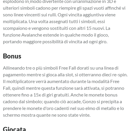
esplodono in
modo divertente con un’animazione in 3D e
ulteriori simboli cadono per riempire gli spazi vuoti affinché vi
sono linee vincenti sui rulli. Ogni vincita aggiuntiva viene
moltiplicata. Una volta assegnati tutti i simboli, essi
scompaiono e vengono sostituiti con altri 15 nuovi. La
funzione Avalanche estende in qualche modo il gioco,
portando maggiore possibilità di vincita ad ogni giro.
Bonus
Allineando tre o più simboli Free Fall dorati su una linea di
pagamento mentre si gioca alla slot, si otterranno dieci re-spin.
Il moltiplicatore verrà aumentato durante la modalità Free
Fall, quindi mentre questa funzione sarà attivata, si potranno
ottenere fino a 15x di giri gratuiti. Anche le monete bonus
cadono dal simbolo; quando ciò accade, Gonzo si precipita a
prendere le monete d'oro cadenti nel suo elmo di metallo e lo
schermo mostra quante ne sono state vinte.
Giocata