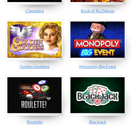
Cleopatra
Book of Ra Deluxe
Golden Goddess
Monopoly Big Event
Roulette
Blackjack