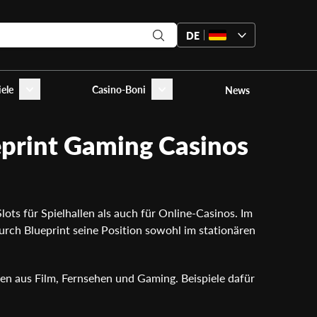
DE
iele
Casino-Boni
News
eprint Gaming Casinos
lots für Spielhallen als auch für Online-Casinos. Im
h Blueprint seine Position sowohl im stationären
n aus Film, Fernsehen und Gaming. Beispiele dafür