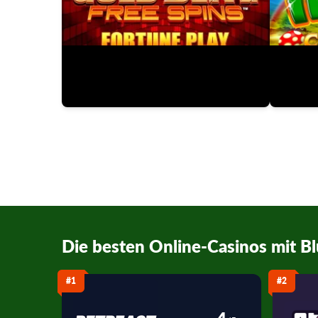
96
%
RTP
Volatility
Play for Money
Play for Free
Play 
Gold Blitz Free Spins Fortune Play
Luck O'
by
Blueprint Gaming
by
Bluepr
(
249
)
95.5
%
RTP
Volatility
Die besten Online-Casinos mit Bl
Play for Money
Play for Free
Play 
#1
#2
4