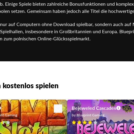
 ab. Einige Spiele bieten zahlreiche Bonusfunktionen und komple
len setzen. Gemeinsam haben jedoch alle Titel die hochwertig
 nur auf Computern ohne Download spielbar, sondern auch auf M
 Spielhallen, insbesondere in Großbritannien und Europa. Bluepr
in zum polnischen Online-Glücksspielmarkt.
 kostenlos spielen
Bejeweled Cascades
s game
Favourite this game
int Gaming
by
Blueprint Gaming
(
1968
)
(
1771
)