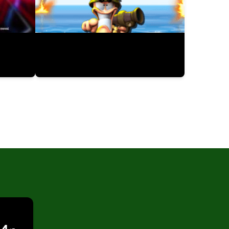
94.5
%
lity
RTP
Volatility
 Free
Play for Money
Play for Free
st
Worms
by
Blueprint Gaming
(
244
)
95.24
%
RTP
Volatility
 Free
Play for Money
Play for Free
4