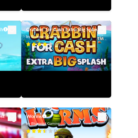
rail
Cleopatras Riches
by
Blueprint Gaming
sh
Crabbin' for Cash Extra Big Splash
Favourite this game
Favourite this g
(
285
)
by
Blueprint Gaming
(
254
)
95.75
%
lity
RTP
Volatility
 Free
Play for Money
Play for Free
sh
Crabbin' for Cash Extra Big Splash
by
Blueprint Gaming
st
Worms
Favourite this game
Favourite this g
(
254
)
by
Blueprint Gaming
(
244
)