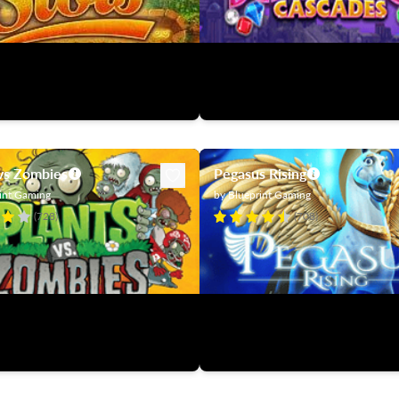
Bejeweled Cascades
int Gaming
by
Blueprint Gaming
 vs Zombies
Pegasus Rising
s game
Favourite this game
(
1968
)
(
1771
)
int Gaming
by
Blueprint Gaming
(
728
)
(
708
)
5.74
%
RTP
Volatility
for Money
Play for Free
Play for Money
Play for
 vs Zombies
Pegasus Rising