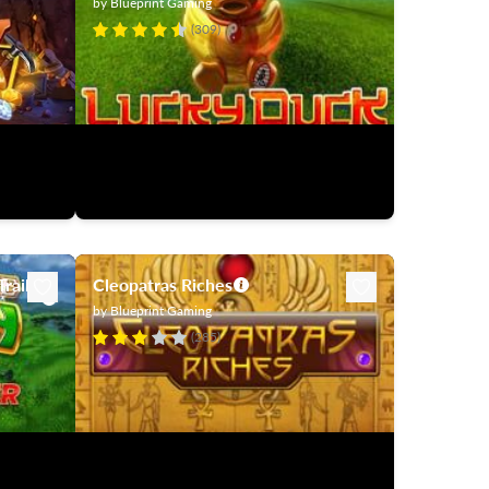
by
Blueprint Gaming
(
309
)
lity
 Free
Play for Money
Play for Free
Lucky Duck
by
Blueprint Gaming
rail
Cleopatras Riches
Favourite this game
Favourite this g
(
309
)
by
Blueprint Gaming
(
285
)
lity
Volatility
 Free
Play for Money
Play for Free