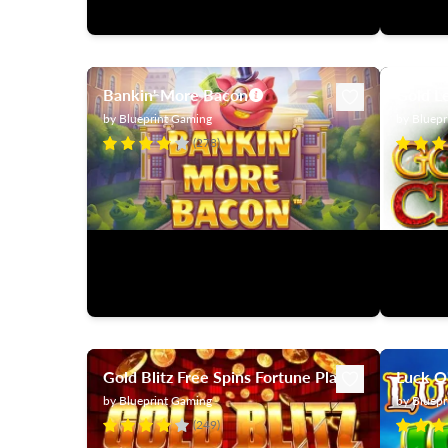
Winstar
Cash St
by
Blueprint Gaming
by
Bluepr
Bankin' More Bacon
Gold Le
Favourite thi
(
307
)
by
Blueprint Gaming
by
Bluepr
(
278
)
96.44
%
RTP
Volatility
Play for Money
Play for Free
Play 
Bankin' More Bacon
Gold Le
by
Blueprint Gaming
by
Bluepr
Gold Blitz Free Spins Fortune Play
Luck O'
Favourite thi
(
278
)
by
Blueprint Gaming
by
Bluepr
(
249
)