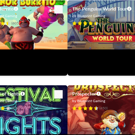
int Gaming
by
Blueprint Gaming
urrito
The Penguins World Tour
s game
Favourite this game
(
728
)
(
708
)
int Gaming
by
Blueprint Gaming
(
605
)
(
603
)
4.48
%
RTP
Volatility
for Money
Play for Free
Play for Money
Play for
urrito
The Penguins World Tour
int Gaming
by
Blueprint Gaming
l of Lights
Prospector
s game
Favourite this game
(
605
)
(
603
)
int Gaming
by
Blueprint Gaming
(
472
)
(
450
)