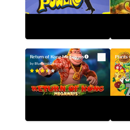
Austin Powers
Zuma
by
Blueprint Gaming
by
Bluepr
Return of Kong Megaways
Plants
Favourite thi
(
3361
)
by
Blueprint Gaming
by
Bluepr
(
1065
)
95.53
%
9
RTP
Play for Money
Play for Free
Play 
Return of Kong Megaways
Plants