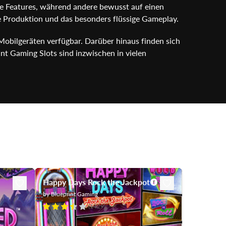
xe Features, während andere bewusst auf einen
e Produktion und das besonders flüssige Gameplay.
obilgeräten verfügbar. Darüber hinaus finden sich
int Gaming Slots sind inzwischen in vielen
Happy Days Rock the Jackpot
Favourite this game
Favourite this g
by
Blueprint Gaming
(
1429
)