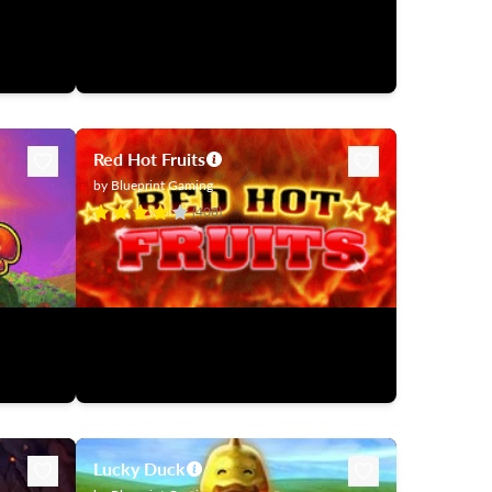
 Free
Play for Money
Play for Free
Amigos Gold
by
Blueprint Gaming
Red Hot Fruits
Favourite this game
Favourite this g
(
449
)
by
Blueprint Gaming
(
408
)
91.73
%
RTP
 Free
Play for Money
Play for Free
Red Hot Fruits
by
Blueprint Gaming
Lucky Duck
Favourite this game
Favourite this g
(
408
)