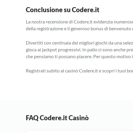
Conclusione su Codere.it
La nostra recensione di Codere.it evidenzia numerose r
della registrazione e il generoso bonus di benvenuto
Divertiti con centinaia dei migliori giochi da una selez
gioca ai jackpot progressivi. In palio ci sono anche pre
che pensiamo ti possano piacere. Per questo motivo i 
Registrati subito al casinò Codere.it e scopri i tuoi b
FAQ Codere.it Casinò