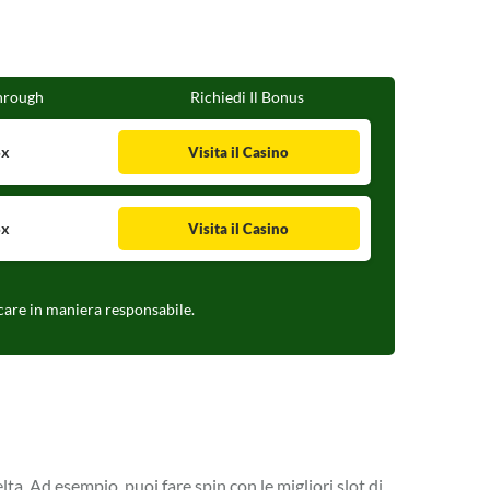
hrough
Richiedi Il Bonus
5x
Visita il Casino
5x
Visita il Casino
care in maniera responsabile.
lta. Ad esempio, puoi fare spin con le migliori slot di