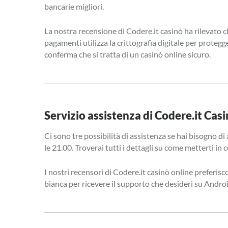
bancarie migliori.
La nostra recensione di Codere.it casinò ha rilevato 
pagamenti utilizza la crittografia digitale per protegge
conferma che si tratta di un casinò online sicuro.
Servizio assistenza di Codere.it Cas
Ci sono tre possibilità di assistenza se hai bisogno di 
le 21.00. Troverai tutti i dettagli su come metterti in 
I nostri recensori di Codere.it casinò online preferisc
bianca per ricevere il supporto che desideri su Andro