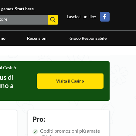
 games. Start here.
Lasciaci un like:
ino
Recensioni
Gioco Responsabile
al Casinò
us di
Visita il Casino
ino a
Pro:
Goditi promozioni più amate