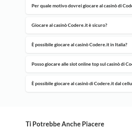
Per quale motivo dovrei giocare al casinò di Cod
Goditi centinaia delle migliori slot e giochi con la
e sul primo deposito.
Giocare al casinò Codere.it è sicuro?
Sì. Codere.it è regolamentato in Italia da ADM, che l
vivo ed altri giochi.
È possibile giocare al casinò Codere.it in Italia?
Sì. Codere.it accoglie solo giocatori italiani ed è 
slot e giochi italiani.
Posso giocare alle slot online top sul casinò di Co
Sì. Gioca alle migliori slot online dei 30+ fornitor
giocare immediatamente alle migliori slot.
È possibile giocare al casinò di Codere.it dal cell
Sì. Codere.it è totalmente accessibile via cellular
primo deposito per giocare in mobilità.
Ti Potrebbe Anche Piacere