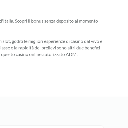
 d'Italia. Scopri il bonus senza deposito al momento
 slot, goditi le migliori esperienze di casinò dal vivo e
asse e la rapidità dei prelievi sono altri due benefici
ani questo casinò online autorizzato ADM.