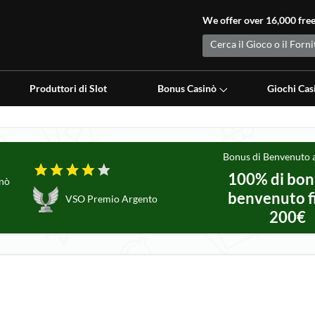
We offer over 16,000 free
Produttori di Slot
Bonus Casinò
Giochi Cas
Bonus di Benvenuto 
100%
di bon
inò
benvenuto f
VSO Premio Argento
200€