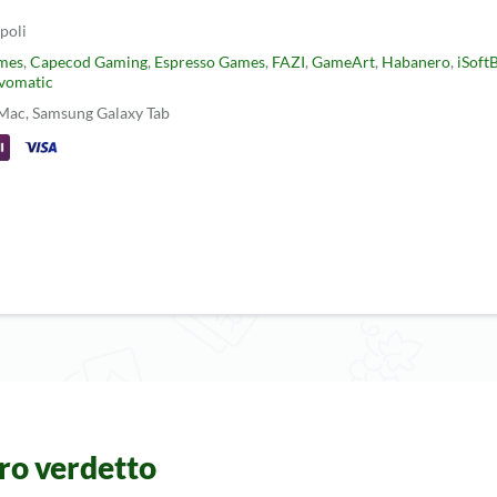
poli
mes
,
Capecod Gaming
,
Espresso Games
,
FAZI
,
GameArt
,
Habanero
,
iSoft
vomatic
 Mac, Samsung Galaxy Tab
tro verdetto