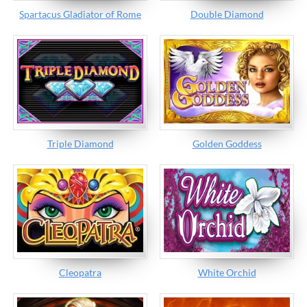
Spartacus Gladiator of Rome
Double Diamond
Triple Diamond
Golden Goddess
Cleopatra
White Orchid