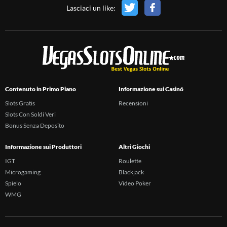
DA VINCI DIAMONDS
SAMBA DE FRUTAS
Lasciaci un like:
DA VINCI DIAMONDS DUAL PLAY
SAMURAI 888 KATSUMI
DA VINCI DIAMONDS MASTERWORKS
SCARAB
DA VINCI DIAMONDS MEGAJACKPOTS
SCARAB LINK
DECLARATION OF SPINDEPENDENCE
SEASON'S 7S
DIAMOND ARROW
SHE'S A RICH GIRL
DIAMOND SPINS CATS
SIBERIAN STORM
DIAMOND SPINS DIONYSUS
SIBERIAN STORM MEGAJACKPOTS
Contenuto in Primo Piano
Informazione sui Casinó
DOUBLE DIAMOND
SIMSALASPINN 2
DOUBLE TOP DOLLAR
SKADI'S HUNT
Slots Gratis
Recensioni
ELECTRIC TIGER
SKELETON KEY
Slots Con Soldi Veri
ELEPHANT KING
SNOWY SECRETS
Bonus Senza Deposito
ELEPHANT KING MEGAJACKPOTS
SOLAR DISC
Informazione sui Produttori
Altri Giochi
ENCHANTED LAMP
SPHINX COIN BOOST
FANTASTIC FIREWORKS
STINKIN' RICH
IGT
Roulette
FORT KNOX CATS
STINKIN' RICH: SKUNKS GONE WILD
Microgaming
Blackjack
FORTUNE COIN
TEMPLE OF FIRE
Spielo
Video Poker
FORTUNE COIN BOOST
THE $100,000 PYRAMID
WMG
FORTUNE COIN FEVER SPINS
THE KEYSTONE KOPS
FORTUNE COIN MEGAJACKPOTS
THE MONKEY PRINCE
GHOSTBUSTERS PLUS
THE PRICE IS RIGHT