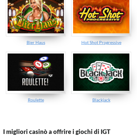
Bier Haus
Hot Shot Progressive
Roulette
Blackjack
I migliori casinò a offrire i giochi di IGT