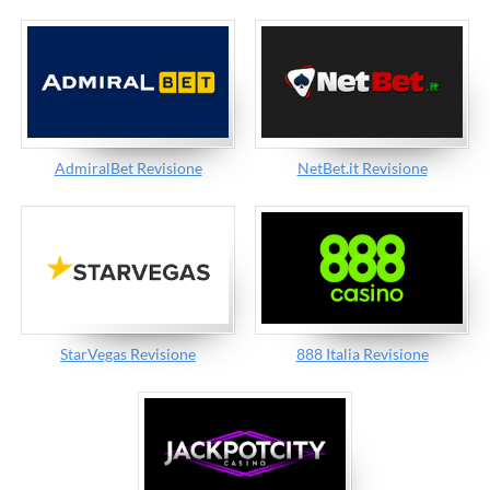
AdmiralBet Revisione
NetBet.it Revisione
StarVegas Revisione
888 Italia Revisione