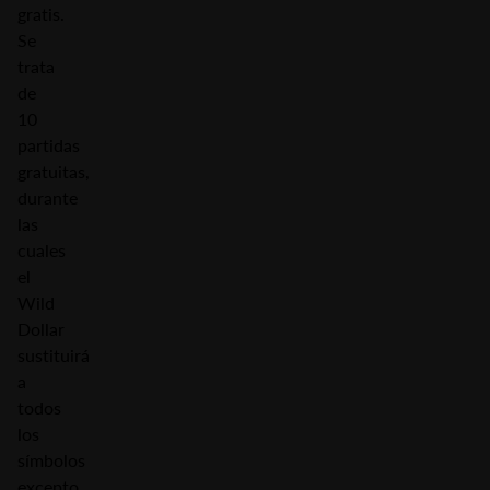
gratis.
Se
trata
de
10
partidas
gratuitas,
durante
las
cuales
el
Wild
Dollar
sustituirá
a
todos
los
símbolos
excepto