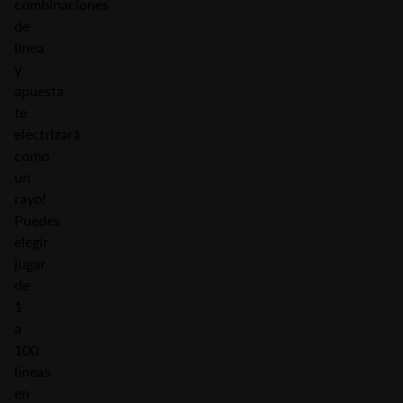
combinaciones
de
línea
y
apuesta
te
electrizará
como
un
rayo!
Puedes
elegir
jugar
de
1
a
100
líneas
en