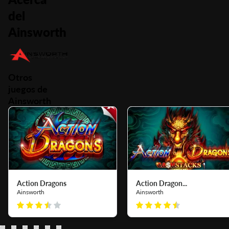
del
Ainsworth
Otros
juegos de
Ainsworth
Action Dragons
Action Dragon...
Ainsworth
Ainsworth