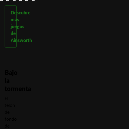
Descubre
más
juegos
de
Ainsworth
Bajo
la
tormenta
El
telón
de
fondo
de