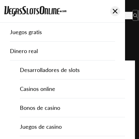
Juegos gratis
Estás
Início
Tragaperras gratis
Ainsworth
Stormin 7's
aquí:
Dinero real
Ainsworth
Desarrolladores de slots
Desarrolladores de slots
Favourite this game
Juega
Casinos online
IGT
Casinos online
a
Stormin
Bonos de casino
WMS
Casinos online
Bonos de casino
7's
gratis
Juegos de casino
Microgaming
Casinos nuevos
Bienvenida
Juegos de casino
Juega