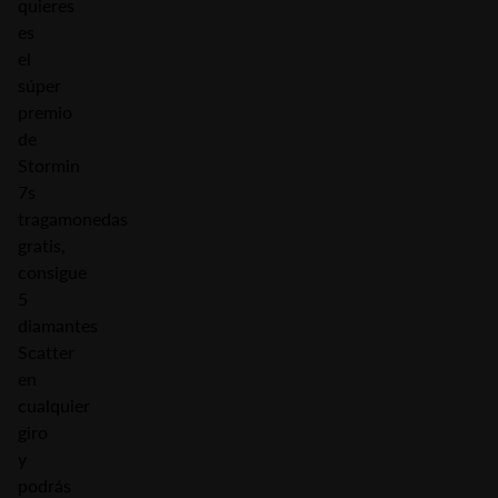
quieres
es
el
súper
premio
de
Stormin
7s
tragamonedas
gratis,
consigue
5
diamantes
Scatter
en
cualquier
giro
y
podrás