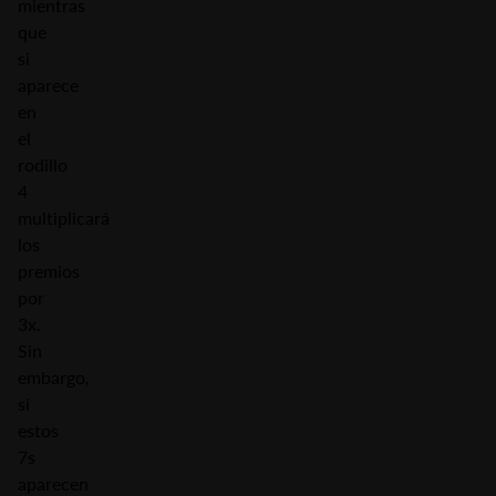
mientras
que
si
aparece
en
el
rodillo
4
multiplicará
los
premios
por
3x.
Sin
embargo,
si
estos
7s
aparecen