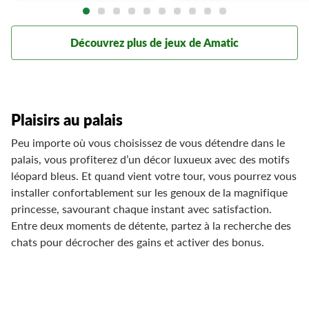
Découvrez plus de jeux de Amatic
Plaisirs au palais
Peu importe où vous choisissez de vous détendre dans le
palais, vous profiterez d’un décor luxueux avec des motifs
léopard bleus. Et quand vient votre tour, vous pourrez vous
installer confortablement sur les genoux de la magnifique
princesse, savourant chaque instant avec satisfaction.
Entre deux moments de détente, partez à la recherche des
chats pour décrocher des gains et activer des bonus.