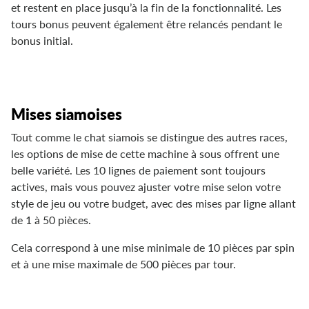
et restent en place jusqu’à la fin de la fonctionnalité. Les
tours bonus peuvent également être relancés pendant le
bonus initial.
Mises siamoises
Tout comme le chat siamois se distingue des autres races,
les options de mise de cette machine à sous offrent une
belle variété. Les 10 lignes de paiement sont toujours
actives, mais vous pouvez ajuster votre mise selon votre
style de jeu ou votre budget, avec des mises par ligne allant
de 1 à 50 pièces.
Cela correspond à une mise minimale de 10 pièces par spin
et à une mise maximale de 500 pièces par tour.