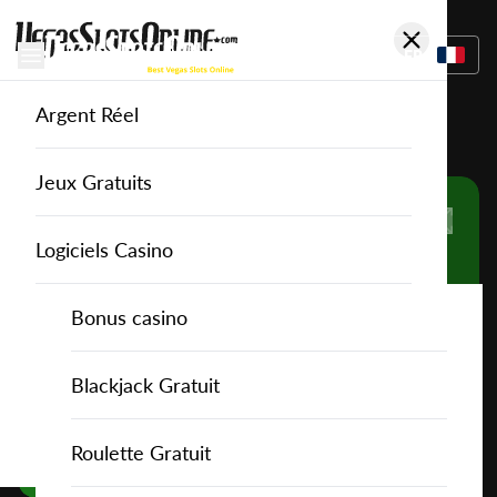
FR
Argent Réel
Vous êtes ici:
Accueil
Amatic
Diamond Cats
Jeux Gratuits
Amatic
Favourite t
Logiciels Casino
Jouer à Diamond Cats
gratuitement
Bonus casino
Bonus casino
Jouer gratuitement
Jeux Casino
Bonus Sans Dépôt
Jeux Casino
Blackjack Gratuit
Jouer en argent réel
Avis Casinos
Tours Gratuits
Blackjack Gratuit
Roulette Gratuit
RAPPORT
RÉINITIALISER
SHARE