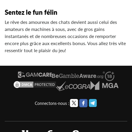
Sentez le fun félin
Le rêve des amoureux des chats devient aussi celui des
amateurs de machines à sous, avec de gros gains
instantanés et de nombreuses occasions de remporter
encore plus grâce aux excellents bonus. Vous allez très vite
ressentir tout le plaisir du jeu!
Connectons-nous :