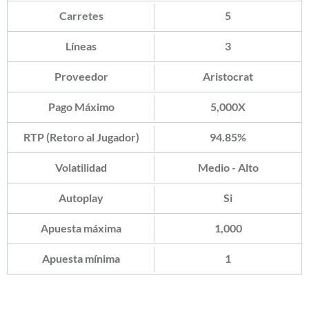
Carretes
5
Líneas
3
Proveedor
Aristocrat
Pago Máximo
5,000X
RTP (Retoro al Jugador)
94.85%
Volatilidad
Medio - Alto
Autoplay
Si
Apuesta máxima
1,000
Apuesta mínima
1