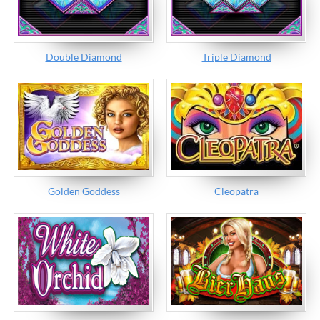
Double Diamond
Triple Diamond
Golden Goddess
Cleopatra