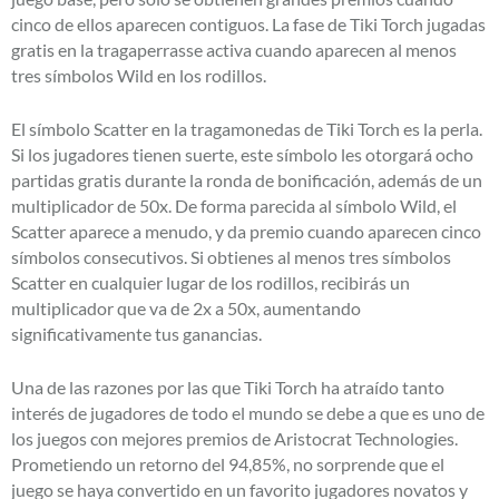
cinco de ellos aparecen contiguos. La fase de Tiki Torch jugadas
gratis en la tragaperrasse activa cuando aparecen al menos
tres símbolos Wild en los rodillos.
El símbolo Scatter en la tragamonedas de Tiki Torch es la perla.
Si los jugadores tienen suerte, este símbolo les otorgará ocho
partidas gratis durante la ronda de bonificación, además de un
multiplicador de 50x. De forma parecida al símbolo Wild, el
Scatter aparece a menudo, y da premio cuando aparecen cinco
símbolos consecutivos. Si obtienes al menos tres símbolos
Scatter en cualquier lugar de los rodillos, recibirás un
multiplicador que va de 2x a 50x, aumentando
significativamente tus ganancias.
Una de las razones por las que Tiki Torch ha atraído tanto
interés de jugadores de todo el mundo se debe a que es uno de
los juegos con mejores premios de Aristocrat Technologies.
Prometiendo un retorno del 94,85%, no sorprende que el
juego se haya convertido en un favorito jugadores novatos y