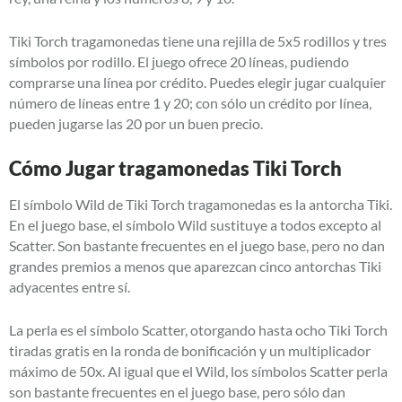
Tiki Torch tragamonedas tiene una rejilla de 5x5 rodillos y tres
símbolos por rodillo. El juego ofrece 20 líneas, pudiendo
comprarse una línea por crédito. Puedes elegir jugar cualquier
número de líneas entre 1 y 20; con sólo un crédito por línea,
pueden jugarse las 20 por un buen precio.
Cómo Jugar tragamonedas Tiki Torch
El símbolo Wild de Tiki Torch tragamonedas es la antorcha Tiki.
En el juego base, el símbolo Wild sustituye a todos excepto al
Scatter. Son bastante frecuentes en el juego base, pero no dan
grandes premios a menos que aparezcan cinco antorchas Tiki
adyacentes entre sí.
La perla es el símbolo Scatter, otorgando hasta ocho Tiki Torch
tiradas gratis en la ronda de bonificación y un multiplicador
máximo de 50x. Al igual que el Wild, los símbolos Scatter perla
son bastante frecuentes en el juego base, pero sólo dan