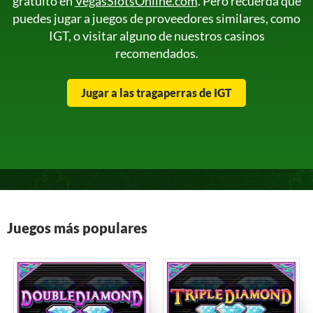
gratuito en
VegasSlotsOnline.com
. Pero recuerda que
puedes jugar a juegos de proveedores similares, como
IGT, o visitar alguno de nuestros casinos
recomendados.
Jugar a las tragaperras de IGT
Juegos más populares