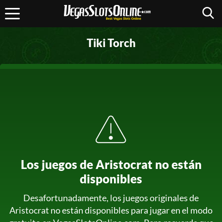
Tiki Torch
Los juegos de Aristocrat no están
disponibles
Desafortunadamente, los juegos originales de
Aristocrat no están disponibles para jugar en el modo