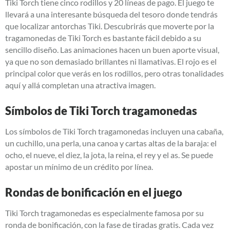
Tiki Torch tiene cinco rodillos y 20 líneas de pago. El juego te
llevará a una interesante búsqueda del tesoro donde tendrás
que localizar antorchas Tiki. Descubrirás que moverte por la
tragamonedas de Tiki Torch es bastante fácil debido a su
sencillo diseño. Las animaciones hacen un buen aporte visual,
ya que no son demasiado brillantes ni llamativas. El rojo es el
principal color que verás en los rodillos, pero otras tonalidades
aquí y allá completan una atractiva imagen.
Símbolos de Tiki Torch tragamonedas
Los símbolos de Tiki Torch tragamonedas incluyen una cabaña,
un cuchillo, una perla, una canoa y cartas altas de la baraja: el
ocho, el nueve, el diez, la jota, la reina, el rey y el as. Se puede
apostar un mínimo de un crédito por línea.
Rondas de bonificación en el juego
Tiki Torch tragamonedas es especialmente famosa por su
ronda de bonificación, con la fase de tiradas gratis. Cada vez