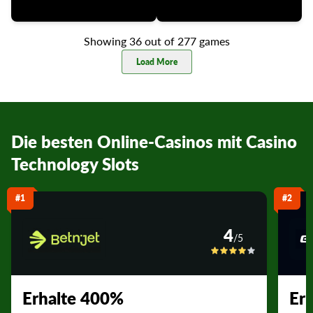
Showing 36 out of 277 games
Load More
Die besten Online-Casinos mit Casino
Technology Slots
#1
#2
4
/5
Erhalte 400%
Erh