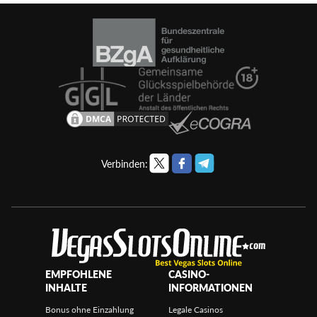
Verbinden:
EMPFOHLENE
CASINO-
INHALTE
INFORMATIONEN
Bonus ohne Einzahlung
Legale Casinos