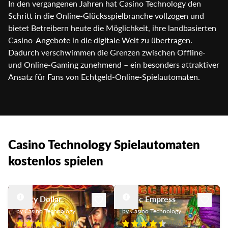
In den vergangenen Jahren hat Casino Technology den
Schritt in die Online-Glücksspielbranche vollzogen und
bietet Betreibern heute die Möglichkeit, ihre landbasierten
Casino-Angebote in die digitale Welt zu übertragen.
Dadurch verschwimmen die Grenzen zwischen Offline-
und Online-Gaming zunehmend – ein besonders attraktiver
Ansatz für Fans von Echtgeld-Online-Spielautomaten.
Casino Technology Spielautomaten
kostenlos spielen
Lucky Dollar
Aztec Empress
Favourite this game
Favour
by
Casino Technology
by
Casino Technology
(
1181
)
(
1063
)