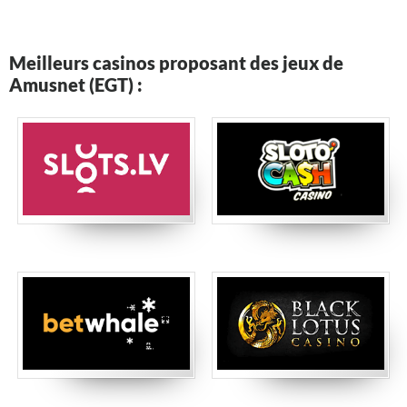
Meilleurs casinos proposant des jeux de
Amusnet (EGT) :