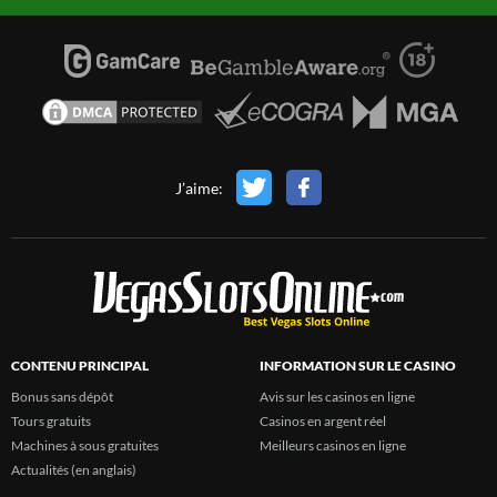
20 HOT BLAST
FORTUNE SPELLS
20 JOKER DICE
FROG STORY
20 JOKER REELS
FRUITS & GOLD
20 POWER HOT
FRUITS KINGDOM
20 SUPER HOT
FRUITY TIME
20 SUPER HOT EGYPT QUEST
GAME OF LUCK
20 WILD GOALS
GRACE OF CLEOPATRA
J’aime:
27 DICE
GREAT 27
27 ETERNAL HOT
GREAT EMPIRE
27 WINS
GREEK FORTUNE
30 SPICY FRUITS
HALLOWEEN
30 SUMMER BLISS
HALLOWEEN EGYPT QUEST
40 ALMIGHTY RAMSES II
HOT & CASH
40 BULKY DICE
HOT DECO
CONTENU PRINCIPAL
INFORMATION SUR LE CASINO
40 BULKY DICE 6 REELS
ICE VALLEY
40 BULKY FRUITS
IMPERIAL WARS
Bonus sans dépôt
Avis sur les casinos en ligne
40 BULKY FRUITS 6 REELS
INCA GOLD II
Tours gratuits
Casinos en argent réel
40 BURNING HOT
JUNGLE ADVENTURE
Machines à sous gratuites
Meilleurs casinos en ligne
40 BURNING HOT 6 REELS
KAMAKURA
Actualités (en anglais)
40 DIAMOND PLUS
KANGAROO LAND