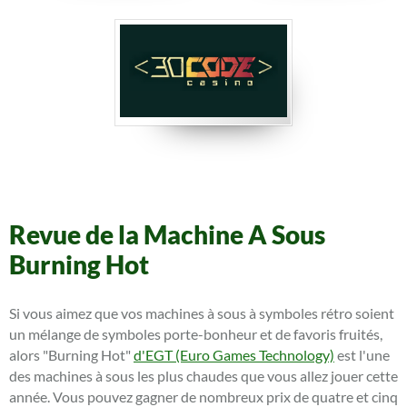
Revue de la Machine A Sous
Burning Hot
Si vous aimez que vos machines à sous à symboles rétro soient
un mélange de symboles porte-bonheur et de favoris fruités,
alors "Burning Hot"
d'EGT (Euro Games Technology)
est l'une
des machines à sous les plus chaudes que vous allez jouer cette
année. Vous pouvez gagner de nombreux prix de quatre et cinq