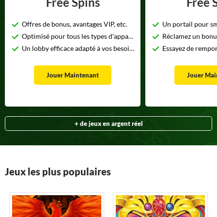
Free Spins
Free 
Offres de bonus, avantages VIP, etc.
Un portail pour sma
Optimisé pour tous les types d'appareils
Réclamez un bonus l
Un lobby efficace adapté à vos besoins
Essayez de remporte
Jouer Maintenant
Jouer Mai
+ de jeux en argent réel
Jeux les plus populaires