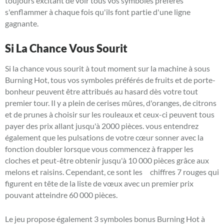
toujours excitant de voir tous vos symboles préférés
s'enflammer à chaque fois qu'ils font partie d'une ligne
gagnante.
Si La Chance Vous Sourit
Si la chance vous sourit à tout moment sur la machine à sous
Burning Hot, tous vos symboles préférés de fruits et de porte-
bonheur peuvent être attribués au hasard dès votre tout
premier tour. Il y a plein de cerises mûres, d'oranges, de citrons
et de prunes à choisir sur les rouleaux et ceux-ci peuvent tous
payer des prix allant jusqu'à 2000 pièces. vous entendrez
également que les pulsations de votre cœur sonner avec la
fonction doubler lorsque vous commencez à frapper les
cloches et peut-être obtenir jusqu'à 10 000 pièces grâce aux
melons et raisins. Cependant, ce sont les chiffres 7 rouges qui
figurent en tête de la liste de vœux avec un premier prix
pouvant atteindre 60 000 pièces.
Le jeu propose également 3 symboles bonus Burning Hot à