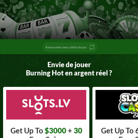
Renouveler mes crédits de jeu
Envie de jouer
Burning Hot en argent réel ?
Get Up To
$3000
+
30
Get Up To