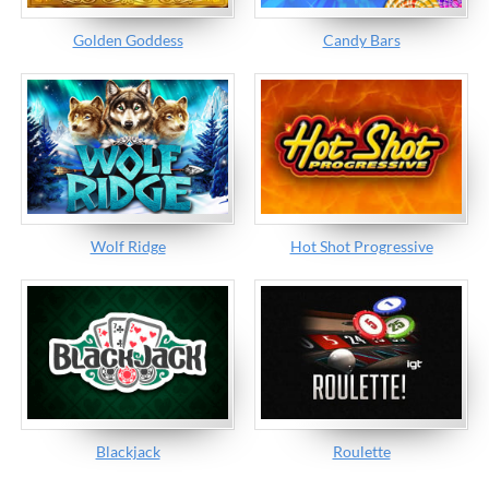
Golden Goddess
Candy Bars
Wolf Ridge
Hot Shot Progressive
Blackjack
Roulette