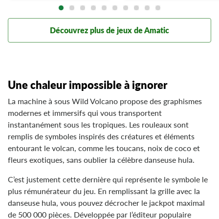
Découvrez plus de jeux de Amatic
Une chaleur impossible à ignorer
La machine à sous Wild Volcano propose des graphismes
modernes et immersifs qui vous transportent
instantanément sous les tropiques. Les rouleaux sont
remplis de symboles inspirés des créatures et éléments
entourant le volcan, comme les toucans, noix de coco et
fleurs exotiques, sans oublier la célèbre danseuse hula.
C’est justement cette dernière qui représente le symbole le
plus rémunérateur du jeu. En remplissant la grille avec la
danseuse hula, vous pouvez décrocher le jackpot maximal
de 500 000 pièces. Développée par l’éditeur populaire