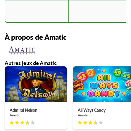
À propos de Amatic
Autres jeux de Amatic
Admiral Nelson
All Ways Candy
Amatic
Amatic