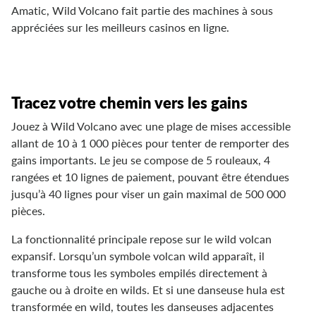
Amatic, Wild Volcano fait partie des machines à sous
appréciées sur les meilleurs casinos en ligne.
Tracez votre chemin vers les gains
Jouez à Wild Volcano avec une plage de mises accessible
allant de 10 à 1 000 pièces pour tenter de remporter des
gains importants. Le jeu se compose de 5 rouleaux, 4
rangées et 10 lignes de paiement, pouvant être étendues
jusqu’à 40 lignes pour viser un gain maximal de 500 000
pièces.
La fonctionnalité principale repose sur le wild volcan
expansif. Lorsqu’un symbole volcan wild apparaît, il
transforme tous les symboles empilés directement à
gauche ou à droite en wilds. Et si une danseuse hula est
transformée en wild, toutes les danseuses adjacentes