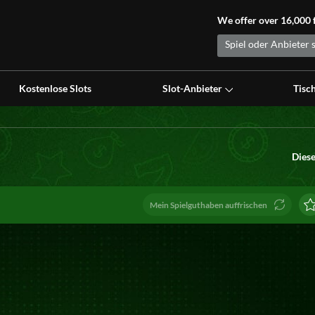
We offer over 16,000 f
Kostenlose Slots
Slot-Anbieter
Tisc
Diese
Mein Spielguthaben auffrischen