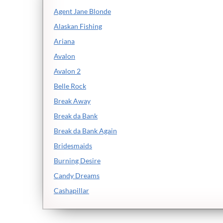
Agent Jane Blonde
Alaskan Fishing
Ariana
Avalon
Avalon 2
Belle Rock
Break Away
Break da Bank
Break da Bank Again
Bridesmaids
Burning Desire
Candy Dreams
Cashapillar