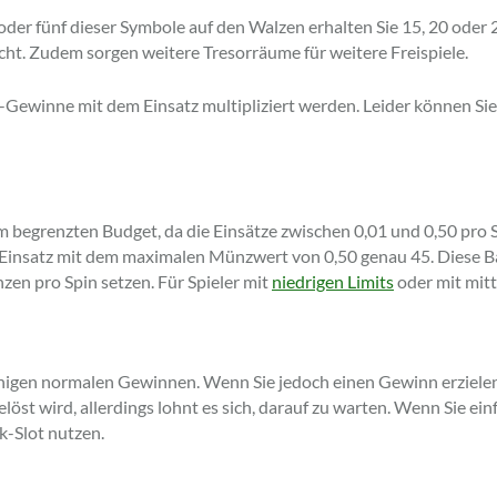
r oder fünf dieser Symbole auf den Walzen erhalten Sie 15, 20 oder
cht. Zudem sorgen weitere Tresorräume für weitere Freispiele.
r-Gewinne mit dem Einsatz multipliziert werden. Leider können Sie
em begrenzten Budget, da die Einsätze zwischen 0,01 und 0,50 pro Sp
in Einsatz mit dem maximalen Münzwert von 0,50 genau 45. Diese Ba
en pro Spin setzen. Für Spieler mit
niedrigen Limits
oder mit mittl
wenigen normalen Gewinnen. Wenn Sie jedoch einen Gewinn erzielen,
löst wird, allerdings lohnt es sich, darauf zu warten. Wenn Sie ein
k-Slot nutzen.