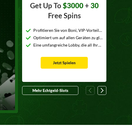
Get Up To
$3000
+
30
Get 3
Free Spins
Profitieren Sie von Boni, VIP-Vorteilen und mehr
Eine 
Optimiert um auf allen Geräten zu glänzen
Erhalten
Eine umfangreiche Lobby, die all Ihren Anforderungen entspricht
Versuch
Jetzt Spielen
Mehr Echtgeld-Slots