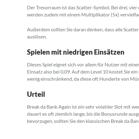
Der Tresorraum ist das Scatter-Symbol. Bei drei, vie
werden zudem mit einem Multiplikator (5x) vervielfa
Außerdem sollten Sie daran denken, dass alle Scatte
auslösen.
Spielen mit niedrigen Einsätzen
Dieses Spiel eignet sich vor allem für Nutzer mit ein
Einsatz also bei 0,09. Auf dem Level 10 kostet Sie e
wenig einschränkend, da diese oft Hunderte von Münz
Urteil
Break da Bank Again ist ein sehr volatiler Slot mit 
dauert es oft ziemlich lange, bis die Bonusrunde ausge
bevorzugen, sollten Sie den klassischen Break da Ban