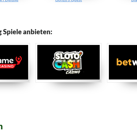
 Spiele anbieten:
n