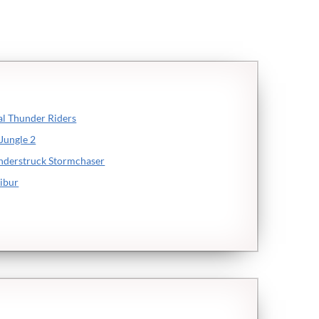
al Thunder Riders
Jungle 2
nderstruck Stormchaser
ibur