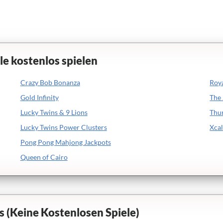
e kostenlos spielen
Crazy Bob Bonanza
Roy
Gold Infinity
The 
Lucky Twins & 9 Lions
Thu
Lucky Twins Power Clusters
Xcal
Pong Pong Mahjong Jackpots
Queen of Cairo
 (Keine Kostenlosen Spiele)